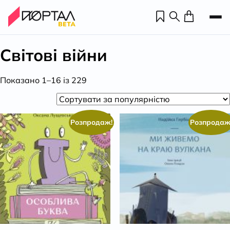
Світові війни
Відсортовано
Показано 1–16 із 229
за
популярністю
Розпродаж!
Розпродаж
Н
П
н