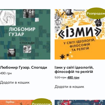
Розпродаж
Любомир Гузар. Спогади
Ізми у світі ідеологій,
філософій та релігій
490
грн
Оригінальна
Поточна
520
грн
480
грн
ціна:
ціна:
Додати в кошик
520 грн.
480 грн.
Додати в кошик
Розпродаж!