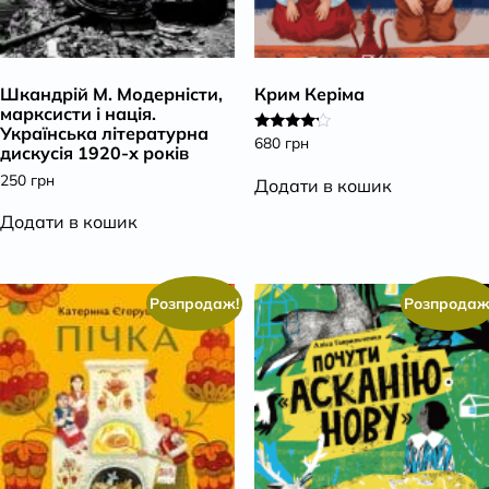
Шкандрій М. Модерністи,
Крим Керіма
марксисти і нація.
Українська літературна
680
грн
Оцінено
дискусія 1920-х років
в
4.00
250
грн
Додати в кошик
з 5
Додати в кошик
Розпродаж!
Розпродаж