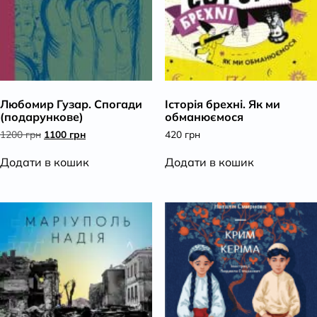
Любомир Гузар. Спогади
Історія брехні. Як ми
(подарункове)
обманюємося
Оригінальна
Поточна
1200
грн
1100
грн
420
грн
ціна:
ціна:
1200 грн.
1100 грн.
Додати в кошик
Додати в кошик