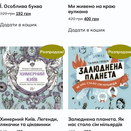
Ї. Особлива буква
Ми живемо на краю
К
вулкана
Оригінальна
Поточна
320
грн
192
грн
ціна:
ціна:
Оригінальна
Поточна
420
грн
400
грн
320 грн.
192 грн.
ціна:
ціна:
Додати в кошик
420 грн.
400 грн.
Додати в кошик
Розпродаж!
Розпродаж
Химерний Київ. Легенди,
Залюднена планета. Як
лякачки та цікавинки
нас стало сім мільярдів