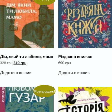
Дім, який ти любила, мамо
Різдвяна книжка
Оригінальна
Поточна
328
грн
310
грн
690
грн
ціна:
ціна:
328 грн.
310 грн.
Додати в кошик
Додати в кошик
Розпродаж!