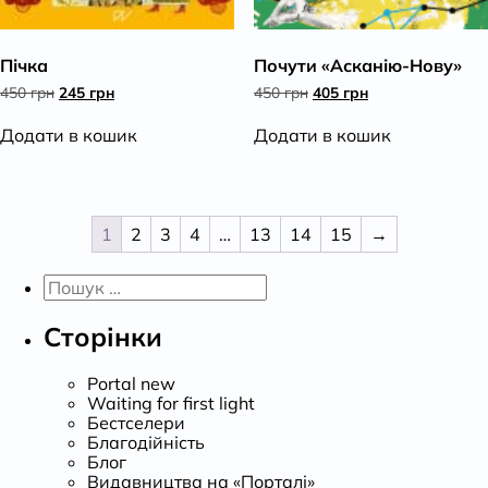
Пічка
Почути «Асканію-Нову»
Оригінальна
Поточна
Оригінальна
Поточна
450
грн
245
грн
450
грн
405
грн
ціна:
ціна:
ціна:
ціна:
450 грн.
245 грн.
450 грн.
405 грн.
Додати в кошик
Додати в кошик
1
2
3
4
…
13
14
15
→
Пошук:
Сторінки
Portal new
Waiting for first light
Бестселери
Благодійність
Блог
Видавництва на «Порталі»