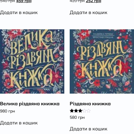
Оригінальна
Поточна
Оригінальна
Поточна
540
грн
459
грн
420
грн
252
грн
ціна:
ціна:
ціна:
ціна:
540 грн.
459 грн.
420 грн.
252 грн.
Додати в кошик
Додати в кошик
Велика різдвяна книжка
Різдвяна книжка
980
грн
580
грн
Оцінено
в
Додати в кошик
3.00
Додати в кошик
з 5