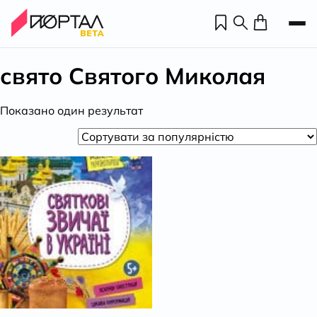
свято Святого Миколая
Показано один результат
Н
П
н