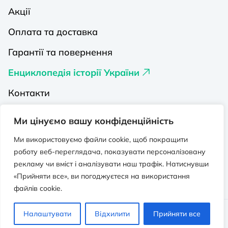
Акції
Оплата та доставка
Гарантії та повернення
Енциклопедія історії України
Контакти
Про нас
Ми цінуємо вашу конфіденційність
Видавництва на Порталі
Ми використовуємо файли cookie, щоб покращити
роботу веб-переглядача, показувати персоналізовану
Політика конфіденційності
рекламу чи вміст і аналізувати наш трафік. Натиснувши
Публічна оферта
«Прийняти все», ви погоджуєтеся на використання
файлів cookie.
Видавничо-освітній проєкт “Портал”.
Налаштувати
Відхилити
Прийняти все
Всі права захищено. © 2026 - 2026