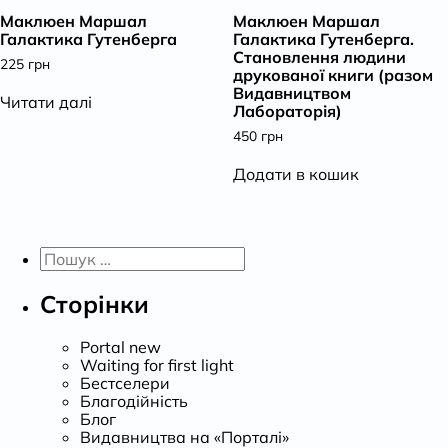
Маклюен Маршал
Маклюен Маршал
К
Галактика Гутенберга
Галактика Гутенберга.
Становлення людини
225
грн
друкованої книги (разом
Видавництвом
Читати далі
Лабораторія)
450
грн
Додати в кошик
Пошук:
Сторінки
Portal new
Waiting for first light
Бестселери
Благодійність
Блог
Видавництва на «Порталі»