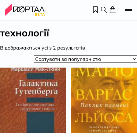
технології
Відсортовано
Відображаються усі з 2 результатів
за
популярністю
Н
П
н