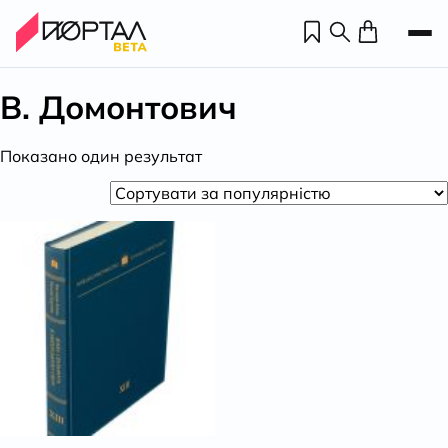
В. Домонтович
Показано один результат
Н
П
н