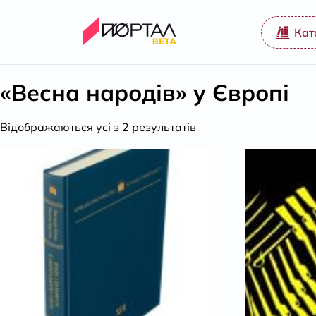
Кат
«Весна народів» у Європі
Відсортовано
Відображаються усі з 2 результатів
за
популярністю