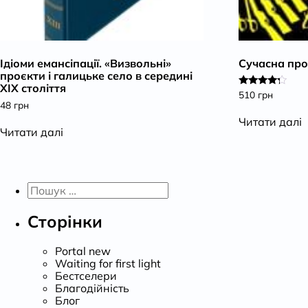
Ідіоми емансіпації. «Визвольні»
Сучасна про
проєкти і галицьке село в середині
ХІХ століття
510
грн
Оцінено
в
48
грн
4.00
Читати далі
з 5
Читати далі
Пошук:
Сторінки
Portal new
Waiting for first light
Бестселери
Благодійність
Блог