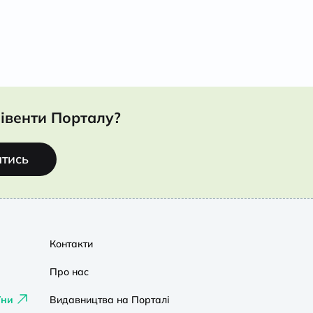
івенти Порталу?
атись
Контакти
Про нас
їни
Видавництва на Порталі