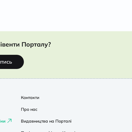
івенти Порталу?
атись
Контакти
Про нас
їни
Видавництва на Порталі