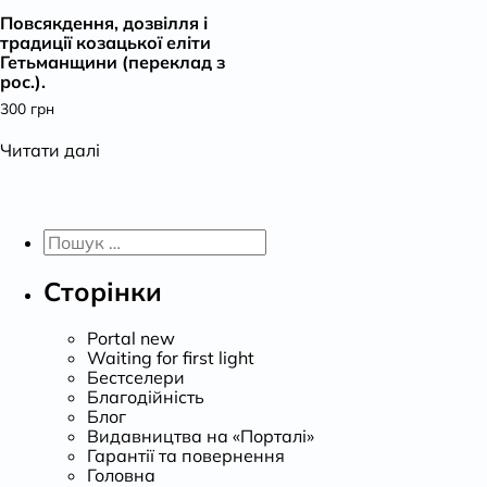
Повсякдення, дозвілля і
К
традиції козацької еліти
Гетьманщини (переклад з
рос.).
300
грн
Читати далі
Пошук:
Сторінки
Portal new
Waiting for first light
Бестселери
Благодійність
Блог
Видавництва на «Порталі»
Гарантії та повернення
Головна