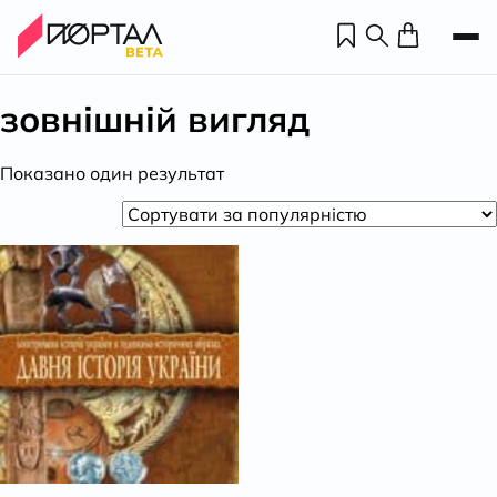
зовнішній вигляд
Показано один результат
Н
П
н