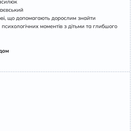
асилюк
аєвський
ові, що допомагають дорослим знайти
 психологічних моментів з дітьми та глибшого
одом