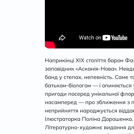
Наприкінці ХІХ століття барон Ф
заповідник «Асканія-Нова». Невдо
банд у степах, непевність. Саме 
батьком-біологом — і опиняється 
пригоди посеред унікальної флор
насамперед — про зближення з при
неприйняття народжується відда
Ілюстраторка Поліна Дорошенко. 
Літературно-художнє видання для