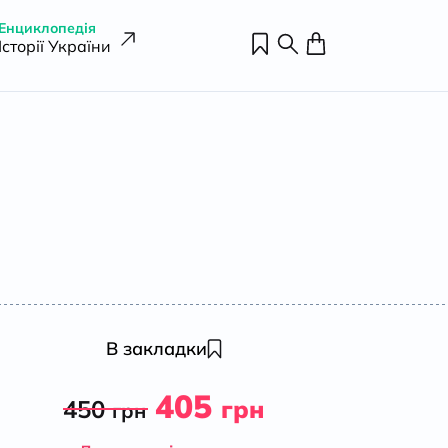
Енциклопедія
Історії України
В закладки
405
450
грн
грн