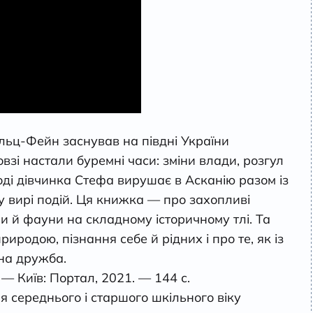
альц-Фейн заснував на півдні України
взі настали буремні часи: зміни влади, розгул
тоді дівчинка Стефа вирушає в Асканію разом із
у вирі подій. Ця книжка — про захопливі
и й фауни на складному історичному тлі. Та
родою, пізнання себе й рідних і про те, як із
на дружба.
— Київ: Портал, 2021. — 144 с.
 середнього і старшого шкільного віку