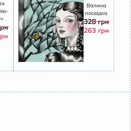
ти
Валина
ію-
посвідка
у»
328
грн
грн
263
грн
грн