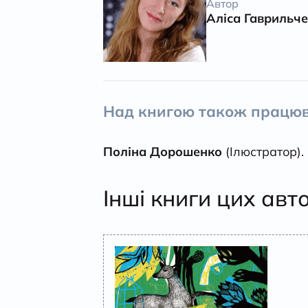
Автор
Аліса Гаврильч
Над книгою також працюв
Поліна Дорошенко
(Ілюстратор).
Інші книги цих авт