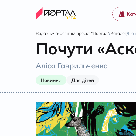
Кат
/
/
Видавничо-освітній проєкт “Портал”
Каталог
Поч
Почути «Аск
Аліса Гаврильченко
Новинки
Для дітей