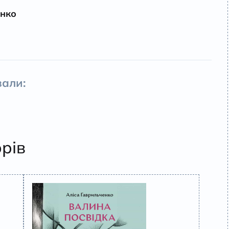
енко
али:
орів