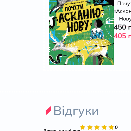
Почу
«Аскан
Нов
450
405
Відгуки
0
Загальна оцінка: