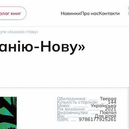
алог книг
Новинки
Про нас
Контакти
ути «Асканію-Нову»
анію-Нову»
Обкладинка:
Тверда
Кількість сторінок:
144
Мова:
Українська
Рік видання:
2021
Видавництво:
Портал
Вік:
Для дітей
ISBN:
9786177925261