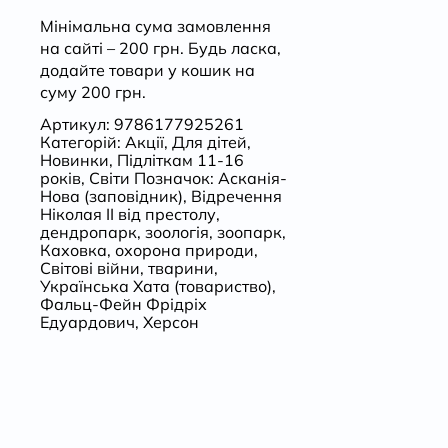
Мінімальна сума замовлення
на сайті – 200 грн. Будь ласка,
додайте товари у кошик на
суму 200 грн.
Артикул:
9786177925261
Категорій:
Акції
,
Для дітей
,
Новинки
,
Підліткам 11-16
років
,
Світи
Позначок:
Асканія-
Нова (заповідник)
,
Відречення
Ніколая ІІ від престолу
,
дендропарк
,
зоологія
,
зоопарк
,
Каховка
,
охорона природи
,
Світові війни
,
тварини
,
Українська Хата (товариство)
,
Фальц-Фейн Фрідріх
Едуардович
,
Херсон