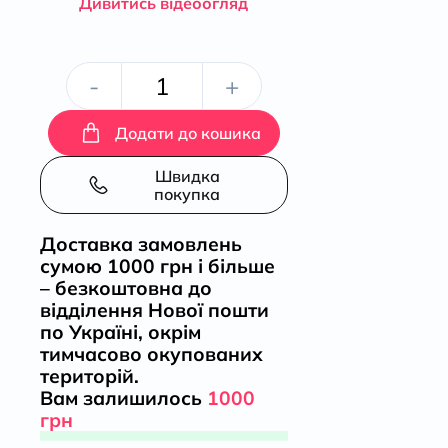
Дивитись відеоогляд
Почути
-
+
«Асканію-
Додати до кошика
Нову»
Швидка
покупка
кількість
Доставка замовлень
сумою 1000 грн і більше
– безкоштовна до
відділення Нової пошти
по Україні, окрім
тимчасово окупованих
територій.
Вам залишилось
1000
грн