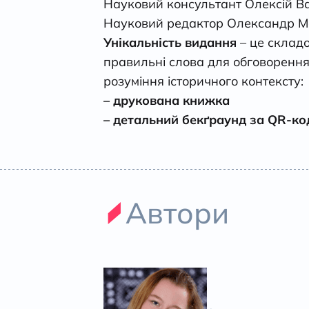
Науковий консультант Олексій В
Науковий редактор Олександр М
Унікальність видання
– це склад
правильні слова для обговорення
розуміння історичного контексту:
– друкована книжка
– детальний бекґраунд за QR-к
Автори