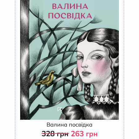
Валина посвідка
328
263
грн
грн