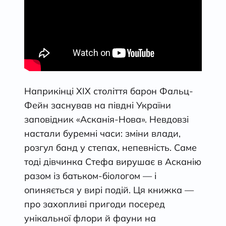
Наприкінці ХІХ століття барон Фальц-
Фейн заснував на півдні України
заповідник «Асканія-Нова». Невдовзі
настали буремні часи: зміни влади,
розгул банд у степах, непевність. Саме
тоді дівчинка Стефа вирушає в Асканію
разом із батьком-біологом — і
опиняється у вирі подій. Ця книжка —
про захопливі пригоди посеред
унікальної флори й фауни на