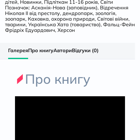
дітей
,
Новинки
,
Підліткам 11-16 років
,
Світи
Позначок:
Асканія-Нова (заповідник)
,
Відречення
Ніколая ІІ від престолу
,
дендропарк
,
зоологія
,
зоопарк
,
Каховка
,
охорона природи
,
Світові війни
,
тварини
,
Українська Хата (товариство)
,
Фальц-Фейн
Фрідріх Едуардович
,
Херсон
Галерея
Про книгу
Автори
Відгуки (0)
Про книгу