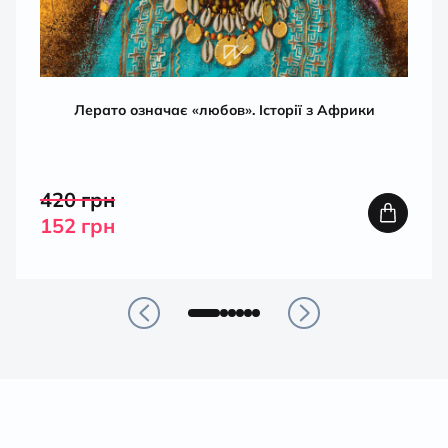
Лерато означає «любов». Історії з Африки
420
грн
152
грн