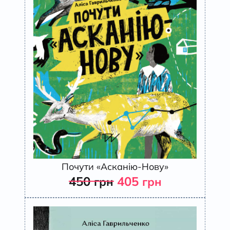
Почути «Асканію-Нову»
450
405
грн
грн