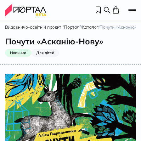
Видавничо-освітній проєкт “Портал”
Каталог
Почути «Асканію-Н
/
/
Почути «Асканію-Нову»
Новинки
Для дітей
Н
П
н