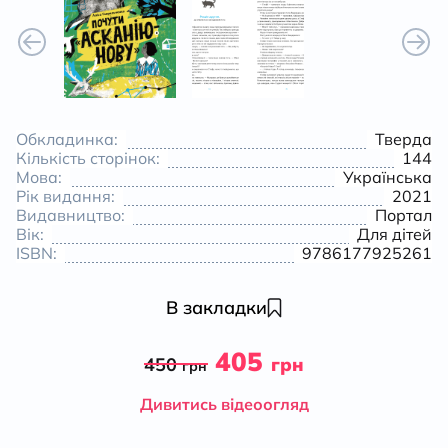
Обкладинка:
Тверда
Кількість сторінок:
144
Мова:
Українська
Рік видання:
2021
Видавництво:
Портал
Вік:
Для дітей
ISBN:
9786177925261
В закладки
405
450
грн
грн
Дивитись відеоогляд