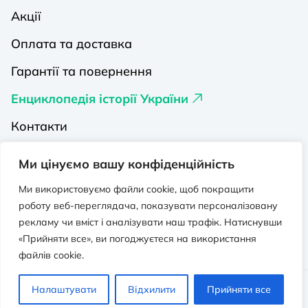
Акції
Оплата та доставка
Гарантії та повернення
Енциклопедія історії України
Контакти
Про нас
Ми цінуємо вашу конфіденційність
Видавництва на Порталі
Ми використовуємо файли cookie, щоб покращити
роботу веб-переглядача, показувати персоналізовану
Політика конфіденційності
рекламу чи вміст і аналізувати наш трафік. Натиснувши
Публічна оферта
«Прийняти все», ви погоджуєтеся на використання
файлів cookie.
Видавничо-освітній проєкт “Портал”.
Налаштувати
Відхилити
Прийняти все
Всі права захищено. © 2026 - 2026