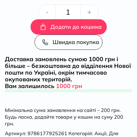
Почути
-
+
«Асканію-
Додати до кошика
Нову»
Швидка покупка
кількість
Доставка замовлень сумою 1000 грн і
більше – безкоштовна до відділення Нової
пошти по Україні, окрім тимчасово
окупованих територій.
Вам залишилось
1000 грн
Мінімальна сума замовлення на сайті – 200 грн.
Будь ласка, додайте товари у кошик на суму 200
грн.
Артикул:
9786177925261
Категорій:
Акції
,
Для