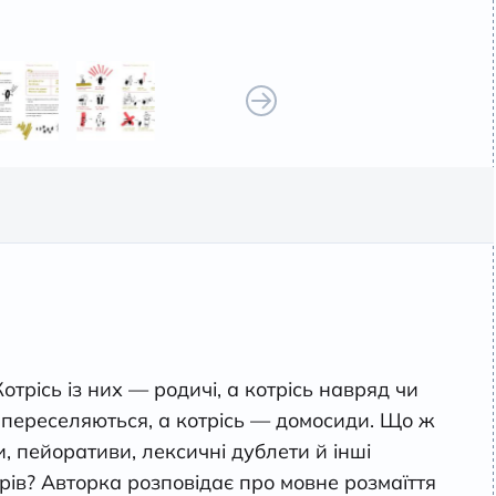
Котрісь із них — родичі, а котрісь навряд чи
і переселяються, а котрісь — домосиди. Що ж
ми, пейоративи, лексичні дублети й інші
трів? Авторка розповідає про мовне розмаїття