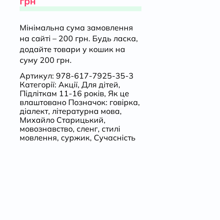
кількість
грн
Мінімальна сума замовлення
на сайті – 200 грн. Будь ласка,
додайте товари у кошик на
суму 200 грн.
Артикул:
978-617-7925-35-3
Категорії:
Акції
,
Для дітей
,
Підліткам 11-16 років
,
Як це
влаштовано
Позначок:
говірка
,
діалект
,
літературна мова
,
Михайло Старицький
,
мовознавство
,
сленг
,
стилі
мовлення
,
суржик
,
Сучасність