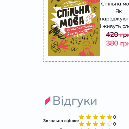
Спільна мо
Як
народжуют
і живуть с
420
гр
380
гр
Відгуки
0
Загальна оцінка:
0
Оцінено