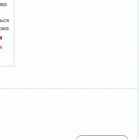
ва.
ься
лова
н
н