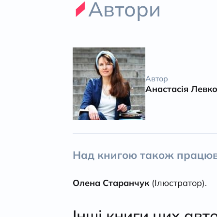
Автори
Автор
Анастасія Левк
Над книгою також працюв
Олена Старанчук
(Ілюстратор).
Інші книги цих авт