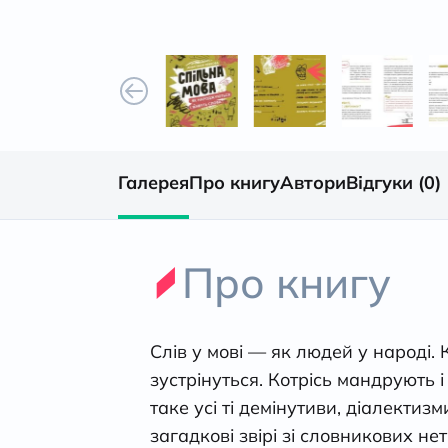
Галерея
Про книгу
Автори
Відгуки (0)
Про книгу
Слів у мові — як людей у народі. 
зустрінуться. Котрісь мандрують 
таке усі ті демінутиви, діалектиз
загадкові звірі зі словникових не