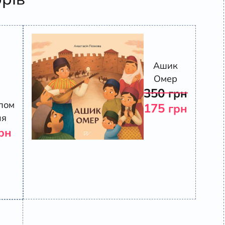
Ашик
Омер
350
грн
пом
175
грн
ля
рн