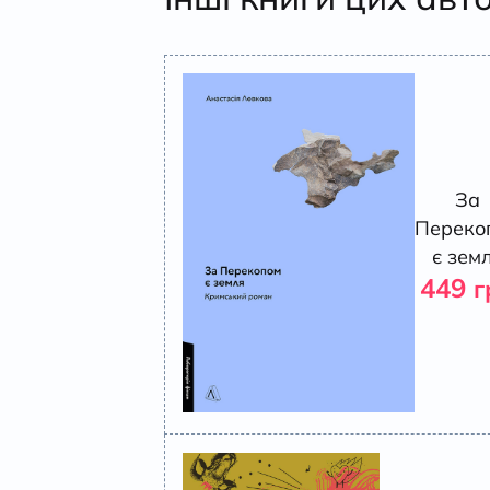
За
Переко
є зем
449
г