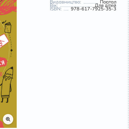
Видавництво:
Портал
Вік:
Для дітей
ISBN:
978-617-7925-35-3