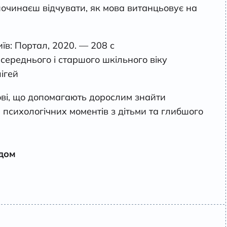
 починаєш відчувати, як мова витанцьовує на
їв: Портал, 2020. — 208 с
ереднього і старшого шкільного віку
ігей
ові, що допомагають дорослим знайти
 психологічних моментів з дітьми та глибшого
одом