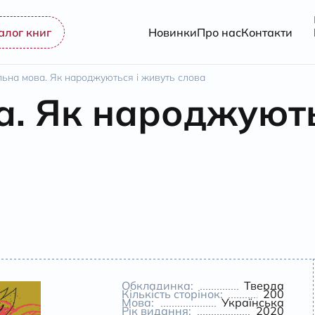
алог книг
Новинки
Про нас
Контакти
льна мова. Як народжуються і живуть слова
а. Як народжують
Обкладинка:
Тверда
Кількість сторінок:
200
Мова:
Українська
Рік видання:
2020