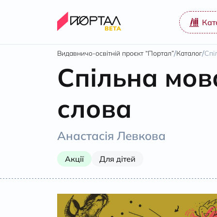
Кат
/
/
Видавничо-освітній проєкт “Портал”
Каталог
Спі
Спільна мов
слова
Анастасія Левкова
Акції
Для дітей