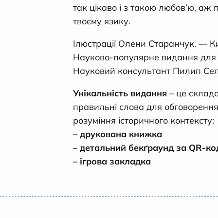
так цікаво і з такою любов’ю, аж
твоєму язику.
Ілюстрації Олени Старанчук. — Ки
Науково-популярне видання для с
Науковий консультант Пилип Сел
Унікальність видання
– це склад
правильні слова для обговорення
розуміння історичного контексту:
– друкована книжка
– детальний бекґраунд за QR-к
– ігрова закладка