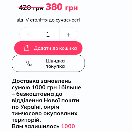
380
420
грн
грн
від ІV століття до сучасності
Спільна
-
+
мова.
Додати до кошика
Як
Швидка
покупка
народжуються
Доставка замовлень
сумою 1000 грн і більше
і
– безкоштовна до
відділення Нової пошти
живуть
по Україні, окрім
тимчасово окупованих
слова
територій.
Вам залишилось
1000