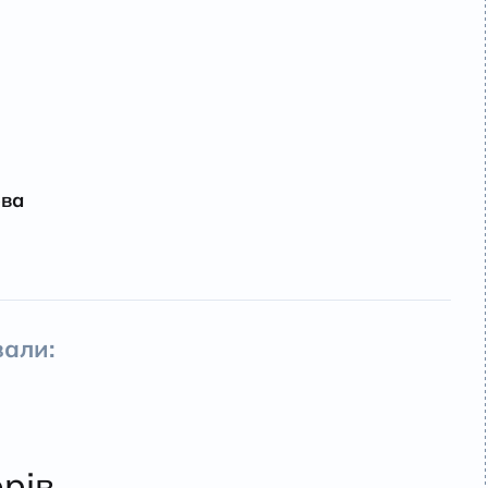
ова
али:
орів