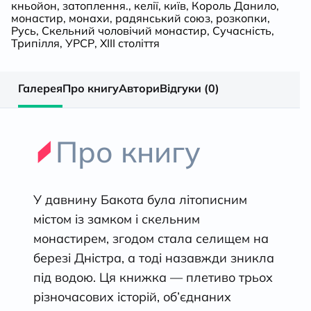
кньойон
,
затоплення.
,
келії
,
київ
,
Король Данило
,
монастир
,
монахи
,
радянський союз
,
розкопки
,
Русь
,
Скельний чоловічий монастир
,
Сучасність
,
Трипілля
,
УРСР
,
ХIII століття
Галерея
Про книгу
Автори
Відгуки (0)
Про книгу
У давнину Бакота була літописним
містом із замком і скельним
монастирем, згодом стала селищем на
березі Дністра, а тоді назавжди зникла
під водою. Ця книжка — плетиво трьох
різночасових історій, об’єднаних