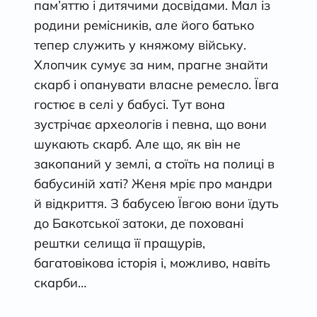
пам’яттю і дитячими досвідами. Мал із
родини ремісників, але його батько
тепер служить у княжому війську.
Хлопчик сумує за ним, прагне знайти
скарб і опанувати власне ремесло. Ївга
гостює в селі у бабусі. Тут вона
зустрічає археологів і певна, що вони
шукають скарб. Але що, як він не
закопаний у землі, а стоїть на полиці в
бабусиній хаті? Женя мріє про мандри
й відкриття. З бабусею Ївгою вони їдуть
до Бакотської затоки, де поховані
рештки селища її пращурів,
багатовікова історія і, можливо, навіть
скарби…