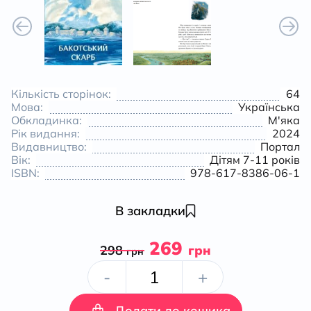
Кількість сторінок:
64
Мова:
Українська
Обкладинка:
М'яка
Рік видання:
2024
Видавництво:
Портал
Вік:
Дітям 7-11 років
ISBN:
978-617-8386-06-1
В закладки
269
298
грн
грн
Бакотський
-
+
скарб
Додати до кошика