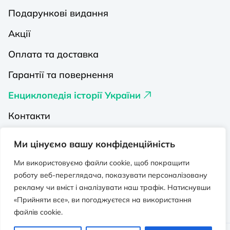
Подарункові видання
Акції
Оплата та доставка
Гарантії та повернення
Енциклопедія історії України
Контакти
Про нас
Ми цінуємо вашу конфіденційність
Видавництва на Порталі
Ми використовуємо файли cookie, щоб покращити
роботу веб-переглядача, показувати персоналізовану
Політика конфіденційності
рекламу чи вміст і аналізувати наш трафік. Натиснувши
Публічна оферта
«Прийняти все», ви погоджуєтеся на використання
файлів cookie.