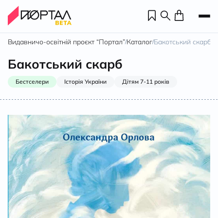
Видавничо-освітній проєкт “Портал”
Каталог
Бакотський скарб
/
/
Бакотський скарб
Бестселери
Історія України
Дітям 7-11 років
Н
П
н