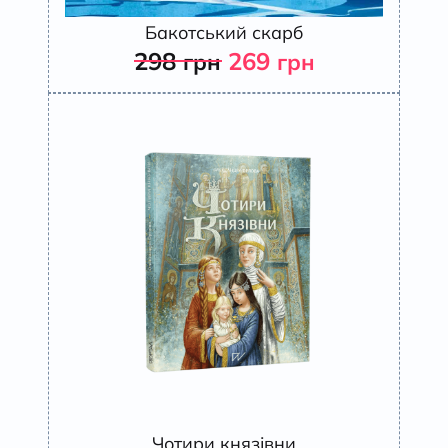
Бакотський скарб
298
269
грн
грн
Чотири князівни