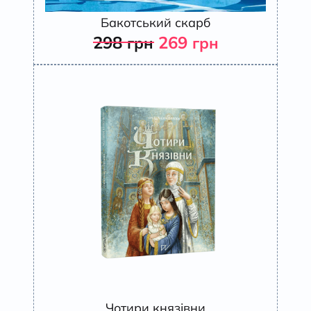
Бакотський скарб
298
269
грн
грн
Чотири князівни