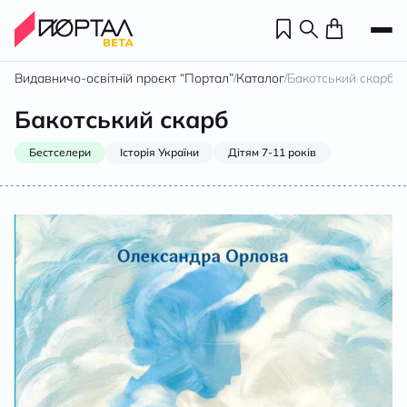
Видавничо-освітній проєкт “Портал”
Каталог
Бакотський скарб
/
/
Бакотський скарб
Бестселери
Історія України
Дітям 7-11 років
Н
П
н