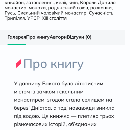
кньойон
,
затоплення.
,
келії
,
київ
,
Король Данило
,
монастир
,
монахи
,
радянський союз
,
розкопки
,
Русь
,
Скельний чоловічий монастир
,
Сучасність
,
Трипілля
,
УРСР
,
ХIII століття
Галерея
Про книгу
Автори
Відгуки (0)
Про книгу
У давнину Бакота була літописним
містом із замком і скельним
монастирем, згодом стала селищем на
березі Дністра, а тоді назавжди зникла
під водою. Ця книжка — плетиво трьох
різночасових історій, об’єднаних