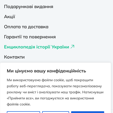
Подарункові видання
Акції
Оплата та доставка
Гарантії та повернення
Енциклопедія історії України
Контакти
Про нас
Ми цінуємо вашу конфіденційність
Видавництва на Порталі
Ми використовуємо файли cookie, щоб покращити
роботу веб-переглядача, показувати персоналізовану
Політика конфіденційності
рекламу чи вміст і аналізувати наш трафік. Натиснувши
Публічна оферта
«Прийняти все», ви погоджуєтеся на використання
файлів cookie.