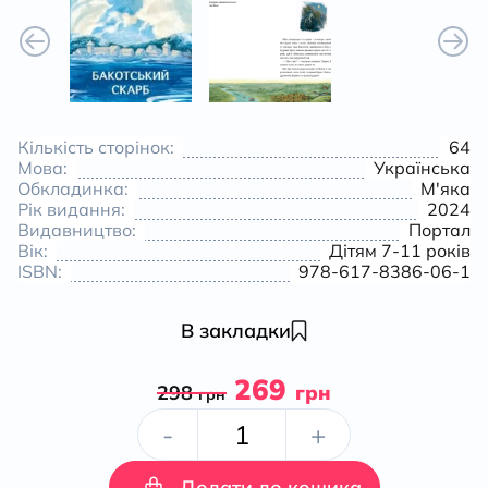
Кількість сторінок:
64
Мова:
Українська
Обкладинка:
М'яка
Рік видання:
2024
Видавництво:
Портал
Вік:
Дітям 7-11 років
ISBN:
978-617-8386-06-1
В закладки
269
298
грн
грн
Бакотський
-
+
скарб
Додати до кошика