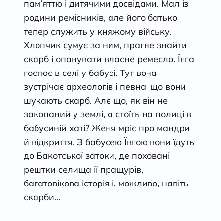
пам’яттю і дитячими досвідами. Мал із
родини ремісників, але його батько
тепер служить у княжому війську.
Хлопчик сумує за ним, прагне знайти
скарб і опанувати власне ремесло. Ївга
гостює в селі у бабусі. Тут вона
зустрічає археологів і певна, що вони
шукають скарб. Але що, як він не
закопаний у землі, а стоїть на полиці в
бабусиній хаті? Женя мріє про мандри
й відкриття. З бабусею Ївгою вони їдуть
до Бакотської затоки, де поховані
рештки селища її пращурів,
багатовікова історія і, можливо, навіть
скарби…