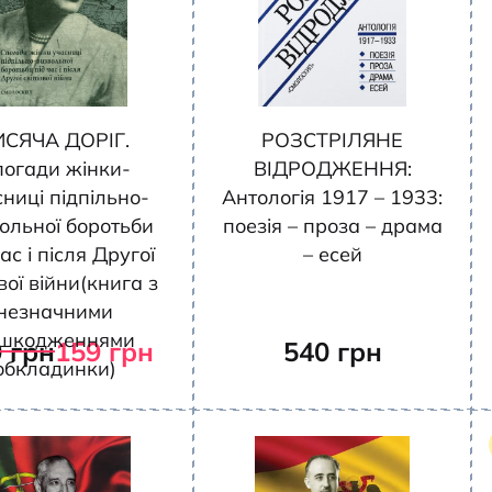
ИСЯЧА ДОРІГ.
РОЗСТРІЛЯНЕ
погади жінки-
ВІДРОДЖЕННЯ:
ниці підпільно-
Антологія 1917 – 1933:
ольної боротьби
поезія – проза – драма
ас і після Другої
– есей
вої війни(книга з
незначними
шкодженнями
0
грн
159
грн
540
грн
обкладинки)