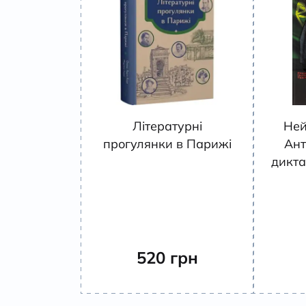
Літературні
Ней
прогулянки в Парижі
Ант
дикта
520
грн