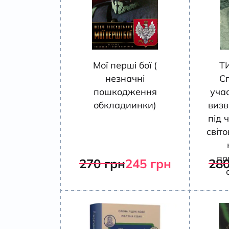
Мої перші бої (
Т
незначні
С
пошкодження
учас
обкладиинки)
визв
під ч
світо
по
270
грн
245
грн
28