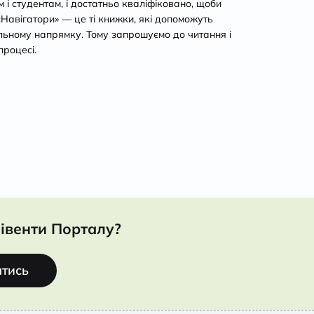
і студентам, і достатньо кваліфіковано, щоби
 «Навігатори» — це ті книжки, які допоможуть
льному напрямку. Тому запрошуємо до читання і
процесі.
івенти Порталу?
атись