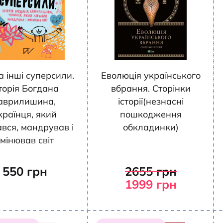
та інші суперсили.
Еволюція українського
торія Богдана
вбрання. Сторінки
аврилишина,
історії(незнасні
країнця, який
пошкодження
вся, мандрував і
обкладинки)
мінював світ
550
грн
2655
грн
1999
грн