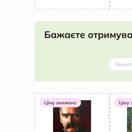
Бажаєте отримува
Ціну знижено
Ціну