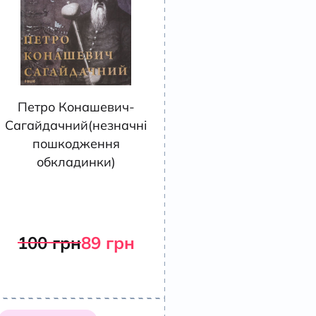
Петро Конашевич-
Сагайдачний(незначні
пошкодження
обкладинки)
100
грн
89
грн