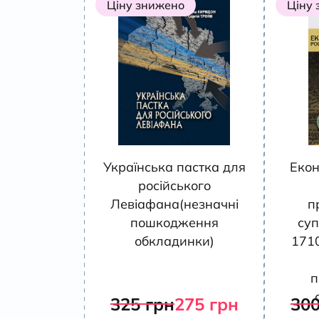
Ціну знижено
Ціну
Українська пастка для
Екон
російського
Левіафана(незначні
п
пошкодження
суп
обкладинки)
171
п
325
грн
275
грн
30