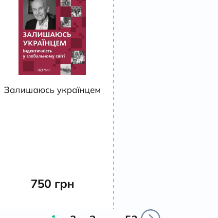
Залишаюсь українцем
750
грн