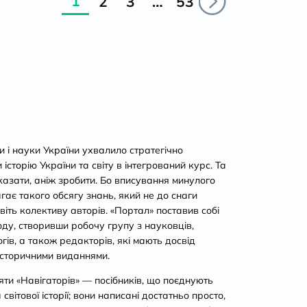
1
2
3
…
53
ти і науки України ухвалило стратегічно
сторію України та світу в інтегрований курс. Та
казати, аніж зробити. Бо вписування минулого
агає такого обсягу знань, який не до снаги
віть колективу авторів. «Портал» поставив собі
ду, створивши робочу групу з науковців,
огів, а також редакторів, які мають досвід
історичними виданнями.
ти «Навігаторів» — посібників, що поєднують
світової історії; вони написані достатньо просто,