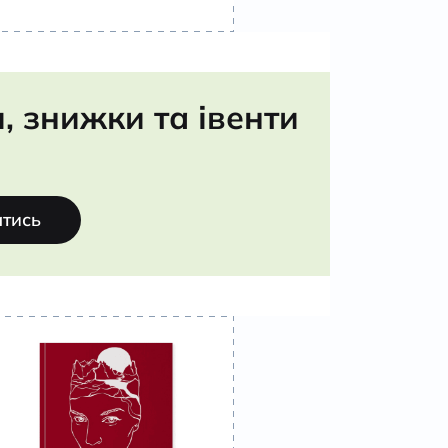
 знижки та івенти
атись