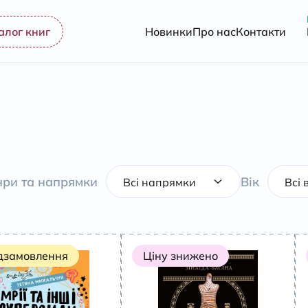
алог книг
Новинки
Про нас
Контакти
ри та напрямки
Вік
дзамовлення
Ціну знижено