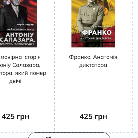
мовірна історія
Франко. Анатомія
оніу Салазара,
диктатора
тора, який помер
двічі
425
грн
425
грн