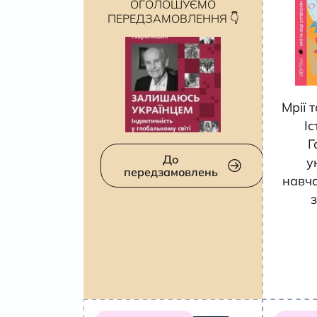
ОГОЛОШУЄМО
ПЕРЕДЗАМОВЛЕННЯ 👇
Мрії 
Іс
Г
До
у
передзамовлень
навча
з