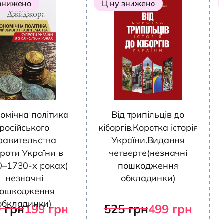
 знижено
Ціну знижено
омічна політика
Від трипільців до
російського
кіборгів.Коротка історія
равительства
України.Видання
роти України в
четверте(незначні
0–1730-х роках(
пошкодження
незначні
обкладинки)
ошкодження
обкладинки)
0
грн
199
грн
525
грн
499
грн