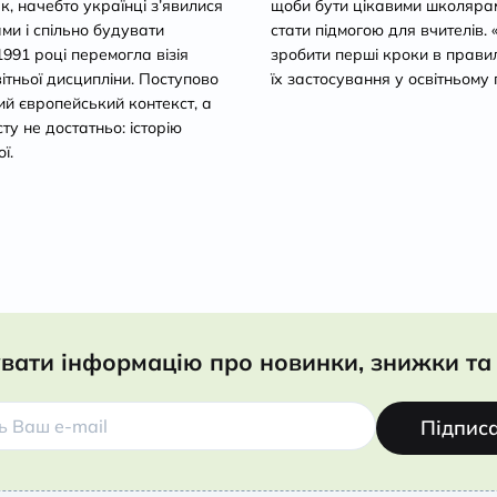
ак, начебто українці з’явилися
щоби бути цікавими школярам 
ами і спільно будувати
стати підмогою для вчителів.
1991 році перемогла візія
зробити перші кроки в прави
світньої дисципліни. Поступово
їх застосування у освітньому 
й європейський контекст, а
ту не достатньо: історію
ї.
вати інформацію про новинки, знижки та 
Підпис