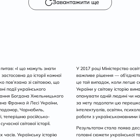
Завантажити ще
 питав: «І що можуть знати
У 2017 році Міністерство осві
 застосовна до історії кожної
важливе рішення — об’єднати і
ко пов’язана зі світовою, що
це той випадок, коли легше с
вні події українського
України у світову історію вим
стання Богдана Хмельницького
опанувати одній людині чи на
ана Франка й Лесі України,
за мету подолати цю перешко
олодомор, Чорнобиль,
інтелектуалів, освітян, психол
і, теперішню російсько-
роботи з українськомовними 
часної світової історії.
Результатом стала поява деся
 часів. Українську історію
головні сюжети української та 