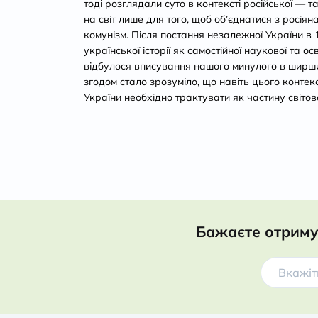
тоді розглядали суто в контексті російської — т
на світ лише для того, щоб об’єднатися з росіян
комунізм. Після постання незалежної України в 
української історії як самостійної наукової та о
відбулося вписування нашого минулого в ширши
згодом стало зрозуміло, що навіть цього контекс
України необхідно трактувати як частину світово
Бажаєте отриму