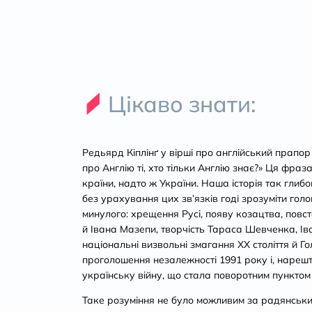
Цікаво знати:
Редьярд Кіплінґ у вірші про англійський прапор
про Англію ті, хто тільки Англію знає?» Ця фраза
країни, надто ж України. Наша історія так глибо
без урахування цих зв’язків годі зрозуміти голо
минулого: хрещення Русі, появу козацтва, пов
й Івана Мазепи, творчість Тараса Шевченка, Ів
національні визвольні змагання ХХ століття й Г
проголошення незалежності 1991 року і, нарешт
українську війну, що стала поворотним пунктом су
Таке розуміння не було можливим за радянських