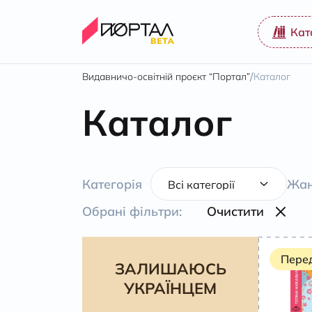
Кат
/
Видавничо-освітній проєкт “Портал”
Каталог
Каталог
Категорія
Жан
Обрані фільтри:
Очистити
Пере
ЗАЛИШАЮСЬ
УКРАЇНЦЕМ