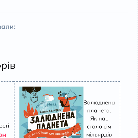
али:
орів
Залюднена
планета.
Як нас
ості
стало сім
рн
мільярдів