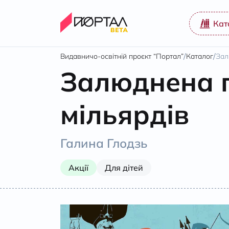
Кат
/
/
Видавничо-освітній проєкт “Портал”
Каталог
Зал
Залюднена п
мільярдів
Галина Глодзь
Акції
Для дітей