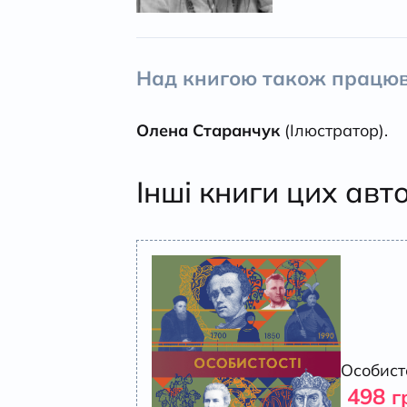
Над книгою також працюв
Олена Старанчук
(Ілюстратор).
Інші книги цих авт
Особист
498
г