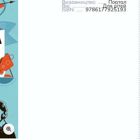
Видавництво:
Портал
Вік:
Для дітей
ISBN:
9786177925193