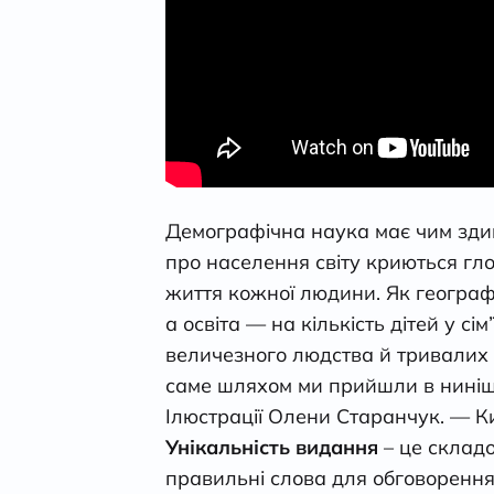
Демографічна наука має чим здив
про населення світу криються гло
життя кожної людини. Як географі
а освіта — на кількість дітей у с
величезного людства й тривалих 
саме шляхом ми прийшли в ниніш
Ілюстрації Олени Старанчук. — Ки
Унікальність видання
– це склад
правильні слова для обговорення