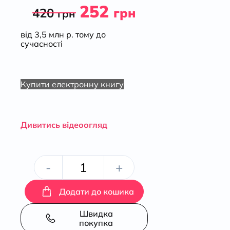
252
420
грн
грн
від 3,5 млн р. тому до
сучасності
Купити електронну книгу
Дивитись відеоогляд
Залюднена
-
+
планета.
Додати до кошика
Як
Швидка
покупка