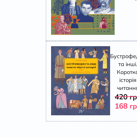
Бустрофе
та інші
Коротк
історія
читанн
420
г
168
г