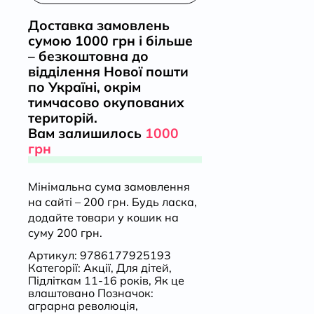
нас
Доставка замовлень
сумою 1000 грн і більше
стало
– безкоштовна до
відділення Нової пошти
сім
по Україні, окрім
тимчасово окупованих
мільярдів
територій.
Вам залишилось
1000
кількість
грн
Мінімальна сума замовлення
на сайті – 200 грн. Будь ласка,
додайте товари у кошик на
суму 200 грн.
Артикул:
9786177925193
Категорії:
Акції
,
Для дітей
,
Підліткам 11-16 років
,
Як це
влаштовано
Позначок:
аграрна революція
,