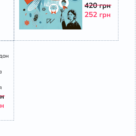
420
грн
252
грн
дон
.
а
я
рн
рн