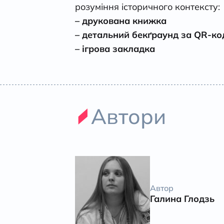
розуміння історичного контексту:
– друкована книжка
– детальний бек
ґ
раунд за QR-ко
– ігрова закладка
Автори
Автор
Галина Глодзь