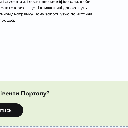
і студентам, і достатньо кваліфіковано, щоби
 «Навігатори» — це ті книжки, які допоможуть
льному напрямку. Тому запрошуємо до читання і
процесі.
івенти Порталу?
атись