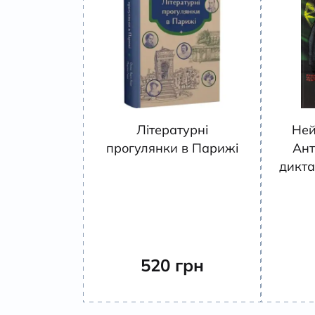
Літературні
Ней
прогулянки в Парижі
Ант
дикта
520
грн