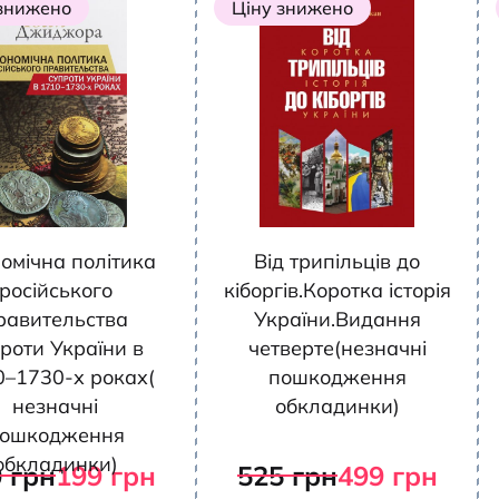
 знижено
Ціну знижено
омічна політика
Від трипільців до
російського
кіборгів.Коротка історія
равительства
України.Видання
роти України в
четверте(незначні
0–1730-х роках(
пошкодження
незначні
обкладинки)
ошкодження
обкладинки)
0
грн
199
грн
525
грн
499
грн