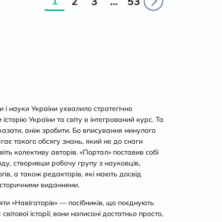
1
2
3
…
53
ти і науки України ухвалило стратегічно
сторію України та світу в інтегрований курс. Та
казати, аніж зробити. Бо вписування минулого
агає такого обсягу знань, який не до снаги
віть колективу авторів. «Портал» поставив собі
ду, створивши робочу групу з науковців,
огів, а також редакторів, які мають досвід
історичними виданнями.
ти «Навігаторів» — посібників, що поєднують
світової історії; вони написані достатньо просто,