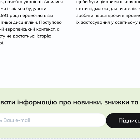
ак, начебто українці з’явилися
щоби бути цікавими школярам 
ами і спільно будувати
стати підмогою для вчителів.
1991 році перемогла візія
зробити перші кроки в прави
світньої дисципліни. Поступово
їх застосування у освітньому 
й європейський контекст, а
ту не достатньо: історію
ї.
вати інформацію про новинки, знижки та 
Підпис