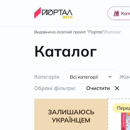
Кат
/
Видавничо-освітній проєкт “Портал”
Каталог
Каталог
Категорія
Жан
Обрані фільтри:
Очистити
Пере
ЗАЛИШАЮСЬ
УКРАЇНЦЕМ