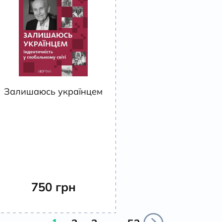
Залишаюсь українцем
750
грн