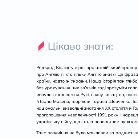
Цікаво знати:
Редьярд Кіплінґ у вірші про англійський прапор
про Англію ті, хто тільки Англію знає?» Ця фраза
країни, надто ж України. Наша історія так глибо
без урахування цих зв’язків годі зрозуміти голо
минулого: хрещення Русі, появу козацтва, пов
й Івана Мазепи, творчість Тараса Шевченка, Ів
національні визвольні змагання ХХ століття й Г
проголошення незалежності 1991 року і, нарешт
українську війну, що стала поворотним пунктом су
Таке розуміння не було можливим за радянських