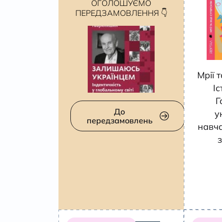
ОГОЛОШУЄМО
ПЕРЕДЗАМОВЛЕННЯ 👇
Мрії 
Іс
Г
До
у
передзамовлень
навча
з