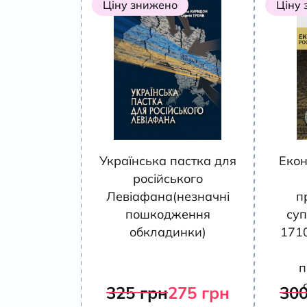
Ціну знижено
Ціну
Українська пастка для
Екон
російського
Левіафана(незначні
п
пошкодження
суп
обкладинки)
171
п
325
грн
275
грн
30