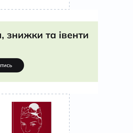
 знижки та івенти
атись