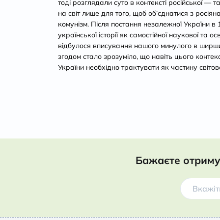
тоді розглядали суто в контексті російської — т
на світ лише для того, щоб об’єднатися з росіян
комунізм. Після постання незалежної України в 
української історії як самостійної наукової та о
відбулося вписування нашого минулого в ширши
згодом стало зрозуміло, що навіть цього контекс
України необхідно трактувати як частину світово
Бажаєте отриму