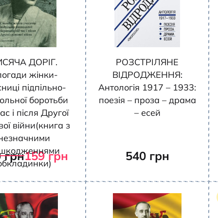
ИСЯЧА ДОРІГ.
РОЗСТРІЛЯНЕ
погади жінки-
ВІДРОДЖЕННЯ:
ниці підпільно-
Антологія 1917 – 1933:
ольної боротьби
поезія – проза – драма
ас і після Другої
– есей
вої війни(книга з
незначними
шкодженнями
0
грн
159
грн
540
грн
обкладинки)