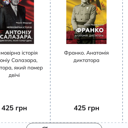
мовірна історія
Франко. Анатомія
оніу Салазара,
диктатора
тора, який помер
двічі
425
грн
425
грн