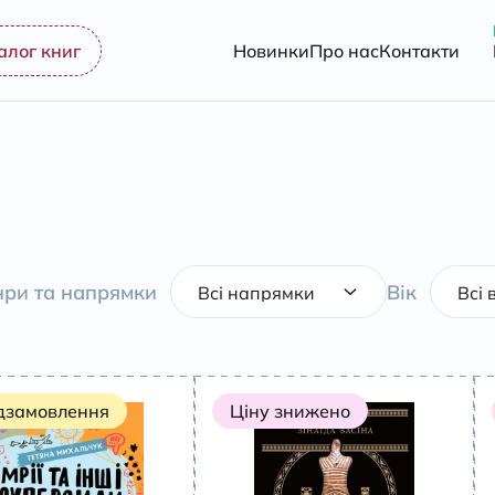
алог книг
Новинки
Про нас
Контакти
ри та напрямки
Вік
дзамовлення
Ціну знижено