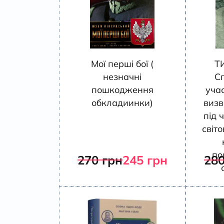
Мої перші бої (
Т
незначні
С
пошкодження
учас
обкладиинки)
визв
під ч
світо
по
270
грн
245
грн
28