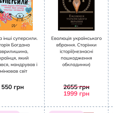
та інші суперсили.
Еволюція українського
торія Богдана
вбрання. Сторінки
аврилишина,
історії(незнасні
країнця, який
пошкодження
вся, мандрував і
обкладинки)
мінював світ
550
грн
2655
грн
1999
грн