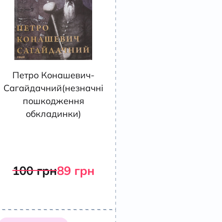
Петро Конашевич-
Сагайдачний(незначні
пошкодження
обкладинки)
100
грн
89
грн