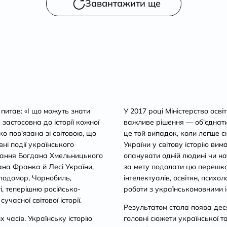
Завантажити ще
 питав: «І що можуть знати
У 2017 році Міністерство осві
 застосовна до історії кожної
важливе рішення — об’єднати і
ко пов’язана зі світовою, що
це той випадок, коли легше с
вні події українського
України у світову історію вим
стання Богдана Хмельницького
опанувати одній людині чи на
ана Франка й Лесі України,
за мету подолати цю перешко
олодомор, Чорнобиль,
інтелектуалів, освітян, психол
і, теперішню російсько-
роботи з українськомовними 
часної світової історії.
Результатом стала поява деся
 часів. Українську історію
головні сюжети української та 