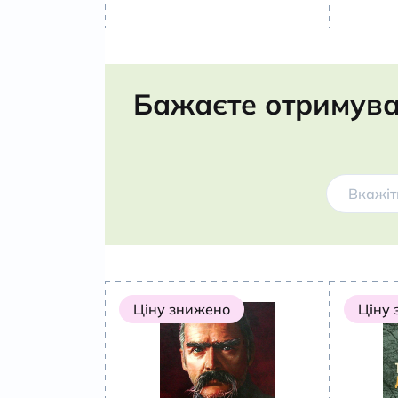
Бажаєте отримува
Ціну знижено
Ціну