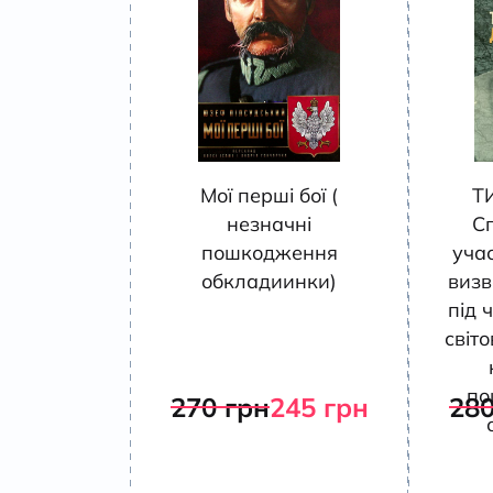
Мої перші бої (
Т
незначні
С
пошкодження
учас
обкладиинки)
визв
під ч
світо
по
270
грн
245
грн
28