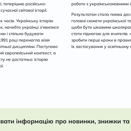
і, теперішню російсько-
роботи з українськомовними 
часної світової історії.
Результатом стала поява деся
 часів. Українську історію
головні сюжети української та 
ак, начебто українці з’явилися
щоби бути цікавими школярам 
ами і спільно будувати
стати підмогою для вчителів.
1991 році перемогла візія
зробити перші кроки в прави
світньої дисципліни. Поступово
їх застосування у освітньому 
й європейський контекст, а
ту не достатньо: історію
ї.
вати інформацію про новинки, знижки та 