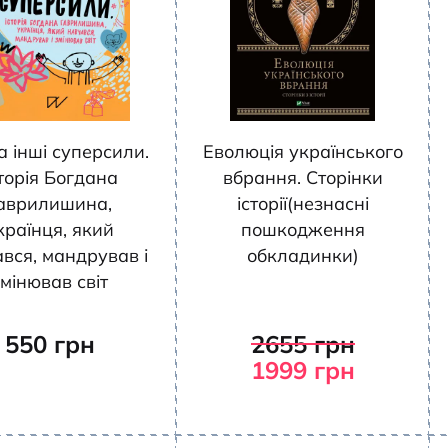
та інші суперсили.
Еволюція українського
торія Богдана
вбрання. Сторінки
аврилишина,
історії(незнасні
країнця, який
пошкодження
вся, мандрував і
обкладинки)
мінював світ
550
грн
2655
грн
1999
грн