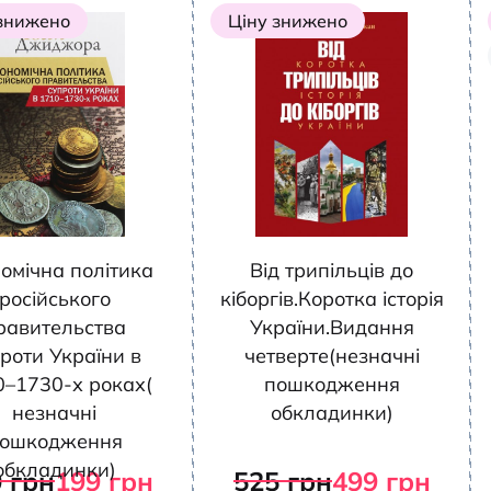
 знижено
Ціну знижено
омічна політика
Від трипільців до
російського
кіборгів.Коротка історія
равительства
України.Видання
роти України в
четверте(незначні
0–1730-х роках(
пошкодження
незначні
обкладинки)
ошкодження
обкладинки)
0
грн
199
грн
525
грн
499
грн