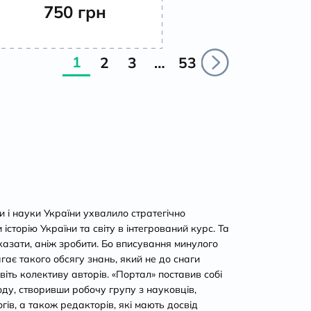
750
грн
1
2
3
…
53
ти і науки України ухвалило стратегічно
сторію України та світу в інтегрований курс. Та
казати, аніж зробити. Бо вписування минулого
агає такого обсягу знань, який не до снаги
віть колективу авторів. «Портал» поставив собі
ду, створивши робочу групу з науковців,
огів, а також редакторів, які мають досвід