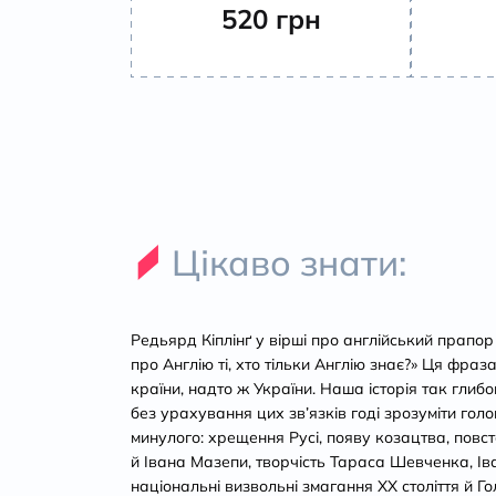
520
грн
Цікаво знати:
Редьярд Кіплінґ у вірші про англійський прапор
про Англію ті, хто тільки Англію знає?» Ця фраза
країни, надто ж України. Наша історія так глибо
без урахування цих зв’язків годі зрозуміти голо
минулого: хрещення Русі, появу козацтва, пов
й Івана Мазепи, творчість Тараса Шевченка, Ів
національні визвольні змагання ХХ століття й Г