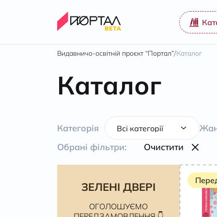
Кат
/
Видавничо-освітній проєкт “Портал”
Каталог
Каталог
Категорія
Жан
Обрані фільтри:
Очистити
Пере
ЗЕЛЕНІ ДВЕРІ
ОГОЛОШУЄМО
ПЕРЕДЗАМОВЛЕННЯ 👇