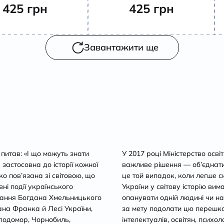
425
грн
425
грн
Завантажити ще
 питав: «І що можуть знати
У 2017 році Міністерство осві
 застосовна до історії кожної
важливе рішення — об’єднати і
ко пов’язана зі світовою, що
це той випадок, коли легше с
вні події українського
України у світову історію вим
стання Богдана Хмельницького
опанувати одній людині чи на
ана Франка й Лесі України,
за мету подолати цю перешко
олодомор, Чорнобиль,
інтелектуалів, освітян, психол