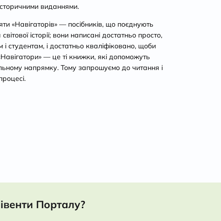
історичними виданнями.
ти «Навігаторів» — посібників, що поєднують
світової історії; вони написані достатньо просто,
і студентам, і достатньо кваліфіковано, щоби
 «Навігатори» — це ті книжки, які допоможуть
льному напрямку. Тому запрошуємо до читання і
процесі.
івенти Порталу?