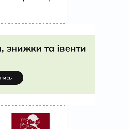
 знижки та івенти
атись