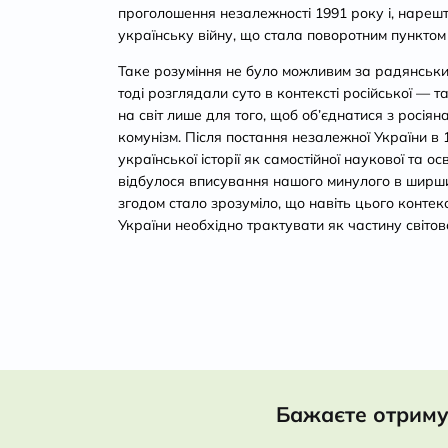
проголошення незалежності 1991 року і, нарешт
українську війну, що стала поворотним пунктом су
Таке розуміння не було можливим за радянських
тоді розглядали суто в контексті російської — т
на світ лише для того, щоб об’єднатися з росіян
комунізм. Після постання незалежної України в 
української історії як самостійної наукової та о
відбулося вписування нашого минулого в ширши
згодом стало зрозуміло, що навіть цього контекс
України необхідно трактувати як частину світово
Бажаєте отриму