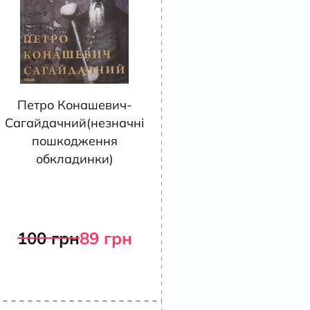
Петро Конашевич-
Сагайдачний(незначні
пошкодження
обкладинки)
100
грн
89
грн