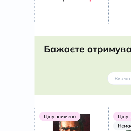
Бажаєте отримува
Ціну знижено
Ціну
Немає