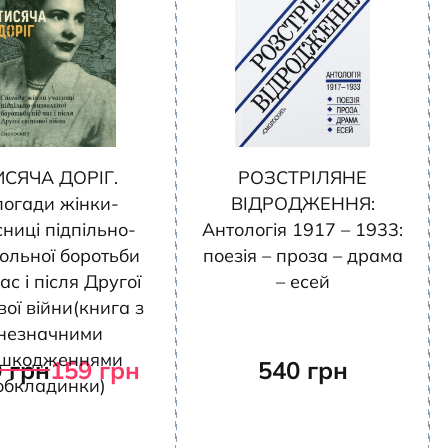
ИСЯЧА ДОРІГ.
РОЗСТРІЛЯНЕ
погади жінки-
ВІДРОДЖЕННЯ:
ниці підпільно-
Антологія 1917 – 1933:
ольної боротьби
поезія – проза – драма
ас і після Другої
– есей
вої війни(книга з
незначними
шкодженнями
0
грн
159
грн
540
грн
обкладинки)