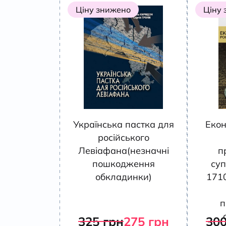
Ціну знижено
Ціну
Українська пастка для
Екон
російського
Левіафана(незначні
п
пошкодження
суп
обкладинки)
171
п
325
грн
275
грн
30