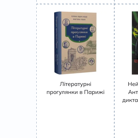
Літературні
Ней
прогулянки в Парижі
Ант
дикта