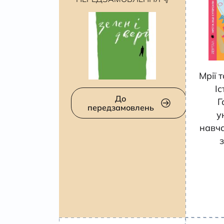
Мрії 
Іс
До
Г
передзамовлень
у
навча
з