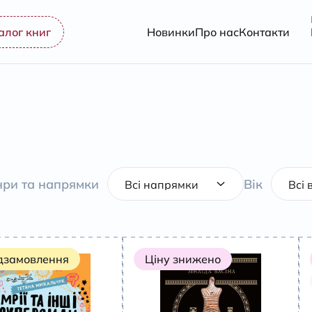
алог книг
Новинки
Про нас
Контакти
ри та напрямки
Вік
дзамовлення
Ціну знижено