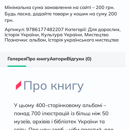
часів
Мінімальна сума замовлення на сайті – 200 грн.
Будь ласка, додайте товари у кошик на суму 200
до
грн.
сьогодення
Артикул:
9786177482207
Категорії:
Для дорослих
,
Історія України
,
Культура України
,
Мистецтво
Позначки:
альбом
,
Історія українського мистецтва
кількість
Галерея
Про книгу
Автори
Відгуки (0)
Про книгу
У цьому 400-сторінковому альбомі –
понад 700 ілюстрацій із більш ніж 50
музеїв, архівів і бібліотек України та
світу. Про наш герб – ніби простий, але