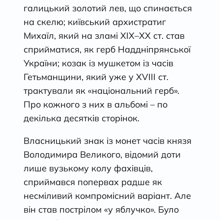
галицький золотий лев, що спинається
на скелю; київський архистратиг
Михаїл, який на зламі XIX–XX ст. став
сприйматися, як герб Наддніпрянської
України; козак із мушкетом із часів
Гетьманщини, який уже у XVIII ст.
трактували як «національний герб».
Про кожного з них в альбомі – по
декілька десятків сторінок.
Власницький знак із монет часів князя
Володимира Великого, відомий доти
лише вузькому колу фахівців,
сприймався попервах радше як
несміливий компромісний варіант. Але
він став пострілом «у яблучко». Було