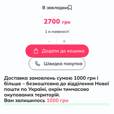
В закладки
2700
грн
1 в наявності
-
+
НАШ
Додати до кошика
ГЕРБ.
Швидка покупка
Українські
Доставка замовлень сумою 1000 грн і
символи
більше – безкоштовна до відділення Нової
пошти по Україні, окрім тимчасово
від
окупованих територій.
Вам залишилось
1000 грн
княжих