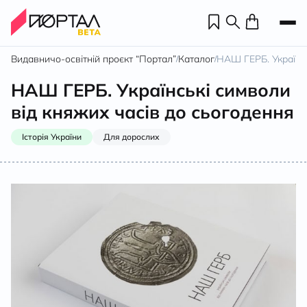
Видавничо-освітній проєкт “Портал”
Каталог
НАШ ГЕРБ. Українсь
/
/
НАШ ГЕРБ. Українські символи
від княжих часів до сьогодення
Історія України
Для дорослих
Н
П
н