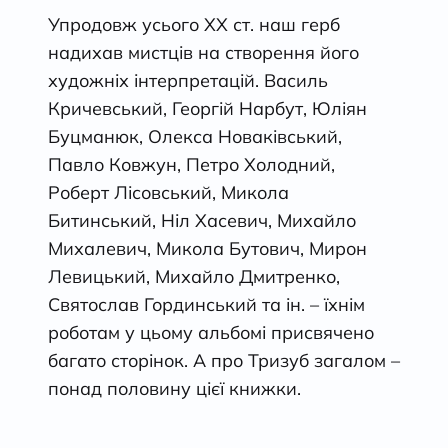
Упродовж усього XX ст. наш герб
надихав мистців на створення його
художніх інтерпретацій. Василь
Кричевський, Георгій Нарбут, Юліян
Буцманюк, Олекса Новаківський,
Павло Ковжун, Петро Холодний,
Роберт Лісовський, Микола
Битинський, Ніл Хасевич, Михайло
Михалевич, Микола Бутович, Мирон
Левицький, Михайло Дмитренко,
Святослав Гординський та ін. – їхнім
роботам у цьому альбомі присвячено
багато сторінок. А про Тризуб загалом –
понад половину цієї книжки.