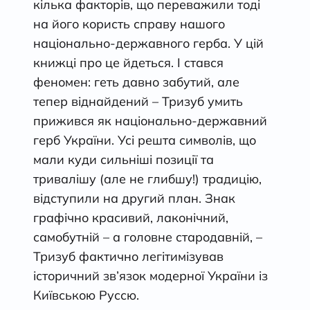
кілька факторів, що переважили тоді
на його користь справу нашого
національно-державного герба. У цій
книжці про це йдеться. І стався
феномен: геть давно забутий, але
тепер віднайдений – Тризуб умить
прижився як національно-державний
герб України. Усі решта символів, що
мали куди сильніші позиції та
тривалішу (але не глибшу!) традицію,
відступили на другий план. Знак
графічно красивий, лаконічний,
самобутній – а головне стародавній, –
Тризуб фактично легітимізував
історичний зв’язок модерної України із
Київською Руссю.