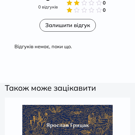
в
4
з
0
Оцінено
5
0 відгуків
в
3
з
0
Оцінено
5
в
2
Оцінено
з 5
в
Залишити відгук
1
з
5
Відгуків немає, поки що.
Також може зацікавити