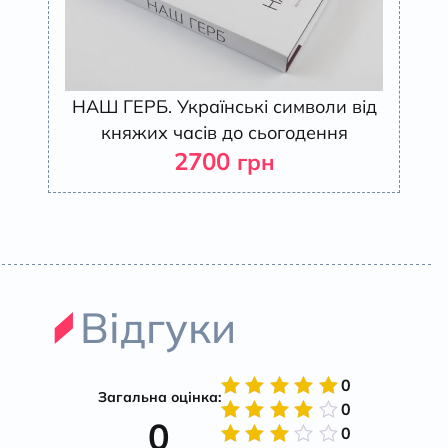
НАШ ГЕРБ. Українські символи від
княжих часів до сьогодення
2700
грн
Відгуки
0
Загальна оцінка:
0
Оцінено
0
в
5
з 5
0
Оцінено