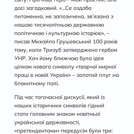
досі загадковий. «…Се оздоба
питоменна, не запозичена, зв’язана з
нашою тисячолітньою державною
політичною i культурною історією», –
писав Михайло Грушевський 100 років
тому, коли Тризуб затверджено гербом
УНР. Хоч йому ближчою була ідея
цілком нового символу «творчої мирної
праці в новій Україні» – золотий плуг на
блакитному полі.
Під час тогочасної дискусії, який із
наших історичних символів гідний
стати головним знаком новітньої
української державності,
«претендентами» передусім були три: