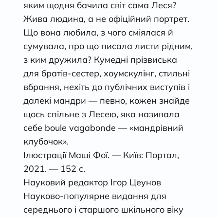
яким щодня бачила світ сама Леся?
Жива людина, а не офіційний портрет.
Що вона любила, з чого сміялася й
сумувала, про що писала листи рідним,
з ким дружила? Кумедні прізвиська
для братів-сестер, хоумскулінг, стильні
вбрання, нехіть до публічних виступів і
далекі мандри — певно, кожен знайде
щось спільне з Лесею, яка називала
себе boule vagabonde — «мандрівний
клубочок».
Ілюстрації Маші Фої. — Київ: Портал,
2021. — 152 с.
Науковий редактор Ігор Цеунов
Науково-популярне видання для
середнього і старшого шкільного віку