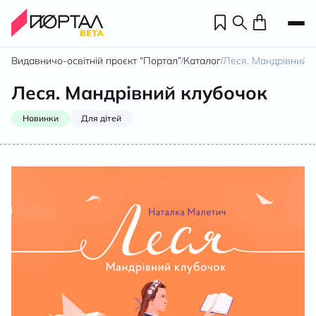
Видавничо-освітній проєкт “Портал”
Каталог
Леся. Мандрівний 
/
/
Леся. Мандрівний клубочок
Новинки
Для дітей
Н
П
н