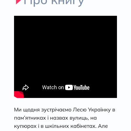
Ми щодня зустрічаємо Лесю Українку в
пам’ятниках і назвах вулиць, на
купюрах і в шкільних кабінетах. Але