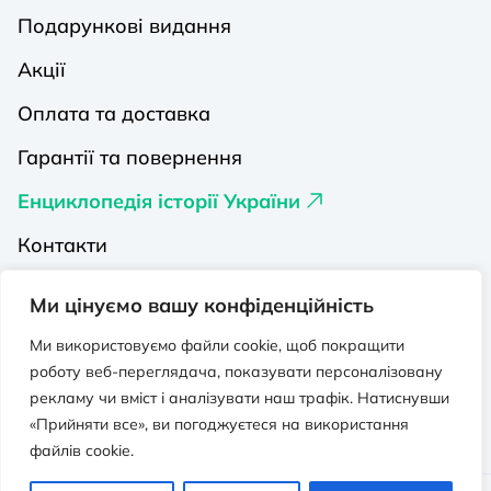
Подарункові видання
Акції
Оплата та доставка
Гарантії та повернення
Енциклопедія історії України
Контакти
Про нас
Ми цінуємо вашу конфіденційність
Видавництва на Порталі
Ми використовуємо файли cookie, щоб покращити
роботу веб-переглядача, показувати персоналізовану
Політика конфіденційності
рекламу чи вміст і аналізувати наш трафік. Натиснувши
Публічна оферта
«Прийняти все», ви погоджуєтеся на використання
файлів cookie.