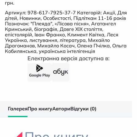
грн.
Артикул:
978-617-7925-37-7
Категорій:
Акції
,
Для
дітей
,
Новинки
,
Особистості
,
Підліткам 11-16 років
Позначок:
"Плеяда"
,
«Лісова пісня»
,
Агатангел
Кримський
,
біографія
,
Довге ХІХ століття
,
епістолярій
,
Іван Франко
,
Климент Квітка
,
Леся
Українка
,
листування
,
література
,
Михайло
Драгоманов
,
Михайло Косач
,
Олена Пчілка
,
Ольга
Кобилянська
,
українська інтелігенція
Електронна версія доступна в:
Галерея
Про книгу
Автори
Відгуки (0)
Про книгу