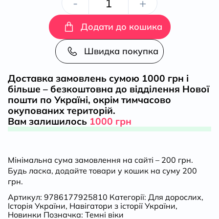
Навігатор
-
+
з
Додати до кошика
історії
Швидка покупка
України.
Доставка замовлень сумою 1000 грн і
більше – безкоштовна до відділення Нової
«Темні
пошти по Україні, окрім тимчасово
окупованих територій.
віки»
Вам залишилось
1000 грн
кількість
Мінімальна сума замовлення на сайті – 200 грн.
Будь ласка, додайте товари у кошик на суму 200
грн.
Артикул:
9786177925810
Категорії:
Для дорослих
,
Історія України
,
Навігатори з історії України
,
Новинки
Позначка:
Темні віки