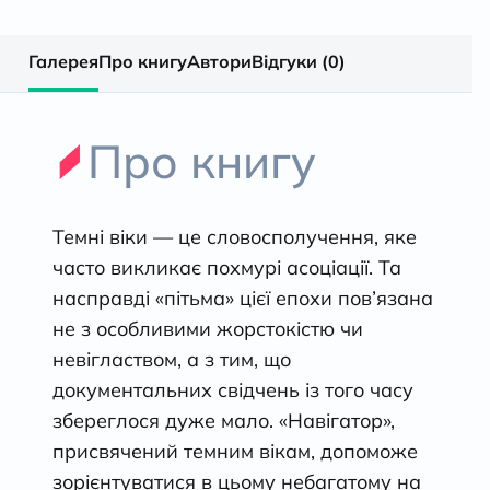
Галерея
Про книгу
Автори
Відгуки (0)
Про книгу
Темні віки — це словосполучення, яке
часто викликає похмурі асоціації. Та
насправді «пітьма» цієї епохи пов’язана
не з особливими жорстокістю чи
невіглаством, а з тим, що
документальних свідчень із того часу
збереглося дуже мало. «Навігатор»,
присвячений темним вікам, допоможе
зорієнтуватися в цьому небагатому на