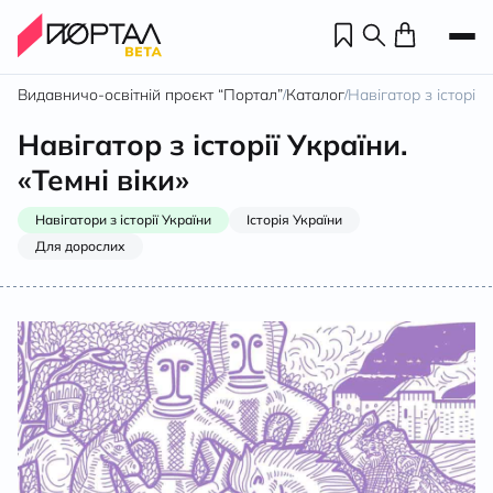
Видавничо-освітній проєкт “Портал”
Каталог
Навігатор з історії У
/
/
Навігатор з історії України.
«Темні віки»
Навігатори з історії України
Історія України
Для дорослих
Н
П
н