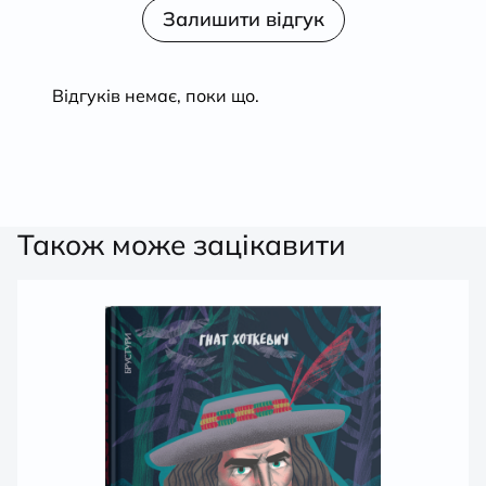
з 5
в
Залишити відгук
1
з
5
Відгуків немає, поки що.
Також може зацікавити