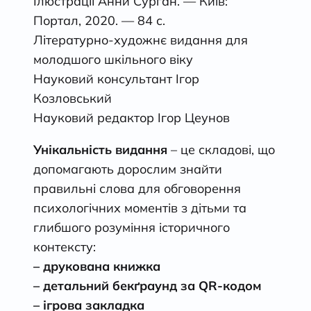
Ілюстрації Анни Сурган. — Київ:
Портал, 2020. — 84 с.
Літературно-художнє видання для
молодшого шкільного віку
Науковий консультант Ігор
Козловський
Науковий редактор Ігор Цеунов
Унікальність видання
– це складові, що
допомагають дорослим знайти
правильні слова для обговорення
психологічних моментів з дітьми та
глибшого розуміння історичного
контексту:
– друкована книжка
– детальний бек
ґ
раунд за QR-кодом
– ігрова закладка