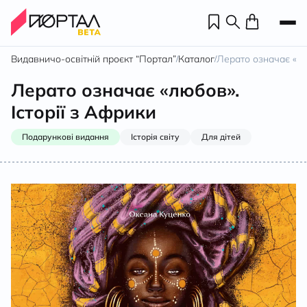
Видавничо-освітній проєкт “Портал”
Каталог
Лерато означає «лю
/
/
Лерато означає «любов».
Історії з Африки
Подарункові видання
Історія світу
Для дітей
Н
П
н