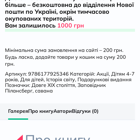
більше – безкоштовна до відділення Нової
з
пошти по Україні, окрім тимчасово
окупованих територій.
Африки
Вам залишилось
1000 грн
кількість
Мінімальна сума замовлення на сайті – 200 грн.
Будь ласка, додайте товари у кошик на суму 200
грн.
Артикул:
9786177925346
Категорій:
Акції
,
Дітям 4-7
років
,
Для дітей
,
Історія світу
,
Подарункові видання
Позначки:
Довге ХІХ століття
,
Заповідник
Пілансберг
,
савана
Галерея
Про книгу
Автори
Відгуки (0)
Про книгу