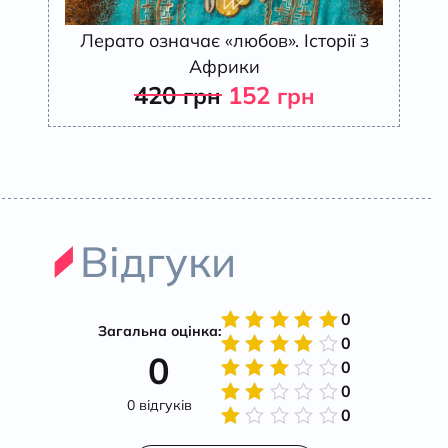
Лерато означає «любов». Історії з
Африки
420
152
грн
грн
Відгуки
0
Загальна оцінка:
0
Оцінено
0
в
5
з 5
0
Оцінено
в
4
з
0
Оцінено
5
0 відгуків
в
3
з
0
Оцінено
5
в
2
Оцінено