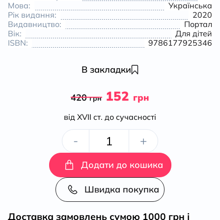
Мова:
Українська
Рік видання:
2020
Видавництво:
Портал
Вік:
Для дітей
ISBN:
9786177925346
В закладки
152
420
грн
грн
від ХVII ст. до сучасності
Лерато
-
+
означає
Додати до кошика
«любов».
Швидка покупка
Історії
Доставка замовлень сумою 1000 грн і