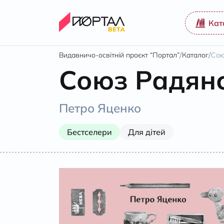
Кат
/
/
Видавничо-освітній проєкт “Портал”
Каталог
Сою
Союз Радянс
Петро Яценко
Бестселери
Для дітей