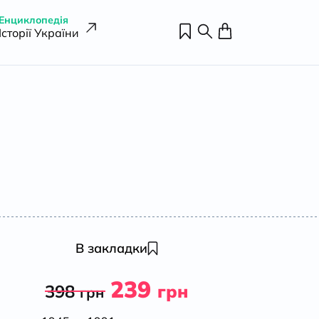
Енциклопедія
Історії України
В закладки
239
398
грн
грн