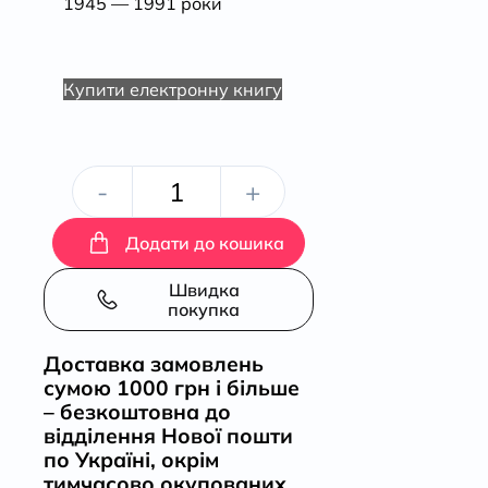
1945 — 1991 роки
Купити електронну книгу
Союз
-
+
Радянських
Додати до кошика
Речей
Швидка
покупка
кількість
Доставка замовлень
сумою 1000 грн і більше
– безкоштовна до
відділення Нової пошти
по Україні, окрім
тимчасово окупованих