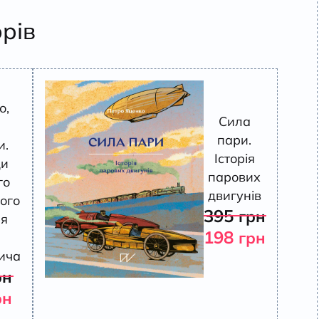
орів
о,
Сила
пари.
и.
Історія
ди
парових
го
двигунів
ого
395
грн
ря
198
грн
ича
рн
рн