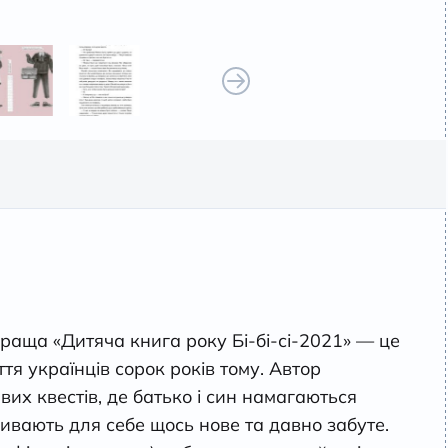
аща «Дитяча книга року Бі-бі-сі-2021» — це
тя українців сорок років тому. Автор
вих квестів, де батько і син намагаються
кривають для себе щось нове та давно забуте.