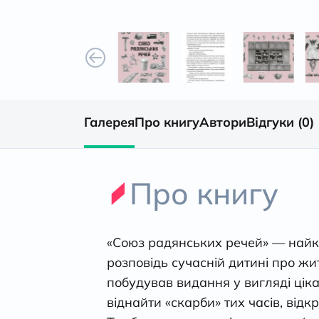
Галерея
Про книгу
Автори
Відгуки (0)
Про книгу
«Союз радянських речей» — найкр
розповідь сучасній дитині про жит
побудував видання у вигляді ціка
віднайти «скарби» тих часів, від