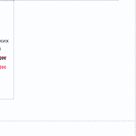
ких
й
рн
рн