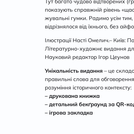
Тут багато чудово відтворених (гр
показують справжній рівень «щас
жувальні гумки. Радимо усім тим,
відрізнялося від їхнього, без айфо
Ілюстрації Насті Омелич.– Київ: По
Літературно-художнє видання для
Науковий редактор Ігор Цеунов
Унікальність видання
– це склад
правильні слова для обговорення
розуміння історичного контексту:
– друкована книжка
– детальний бекґраунд за QR-к
– ігрова закладка