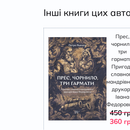
Інші книги цих авт
Прес,
чорнил
три
гармат
Приго
славно
мандрівн
друка
Івана
Федоров
450
г
360
г