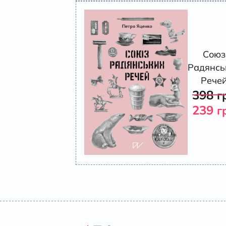
Союз
Радянсь
Рече
398
г
239
г