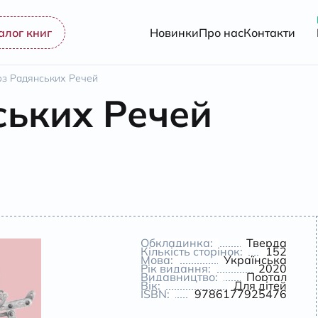
алог книг
Новинки
Про нас
Контакти
з Радянських Речей
ьких Речей
Обкладинка:
Тверда
Кількість сторінок:
152
Мова:
Українська
Рік видання:
2020
Видавництво:
Портал
Вік:
Для дітей
ISBN:
9786177925476