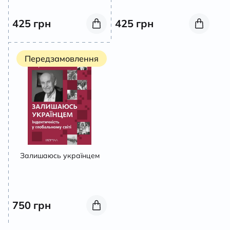
425
грн
425
грн
Передзамовлення
Залишаюсь українцем
750
грн