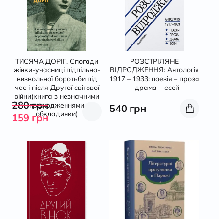
ТИСЯЧА ДОРІГ. Спогади
РОЗСТРІЛЯНЕ
жінки-учасниці підпільно-
ВІДРОДЖЕННЯ: Антологія
визвольної боротьби під
1917 – 1933: поезія – проза
час і після Другої світової
– драма – есей
війни(книга з незначними
280
грн
пошкодженнями
540
грн
обкладинки)
159
грн