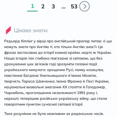
1
2
3
…
53
Цікаво знати:
Редьярд Кіплінґ у вірші про англійський прапор питав: «І що
можуть знати про Англію ті, хто тільки Англію знає?» Ця
фраза застосовна до історії кожної країни, надто ж України.
Наша історія так глибоко пов’язана зі світовою, що без
урахування цих зв’язків годі зрозуміти головні події
українського минулого: хрещення Русі, появу козацтва,
повстання Богдана Хмельницького й Івана Мазепи,
творчість Тараса Шевченка, Івана Франка й Лесі України,
національні визвольні змагання ХХ століття й Голодомор,
Чорнобиль, проголошення незалежності 1991 року і,
нарешті, теперішню російсько-українську війну, що стала
поворотним пунктом сучасної світової історії.
Таке розуміння не було можливим за радянських часів.