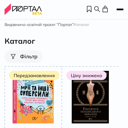
Видавничо-освітній проєкт “Портал”
Каталог
/
Каталог
Фільтр
Передзамовлення
Ціну знижено
Н
П
н