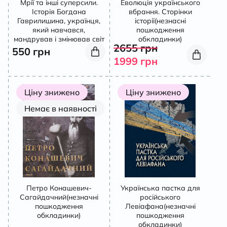
Мрії та інші суперсили.
Еволюція українського
Історія Богдана
вбрання. Сторінки
К
Гаврилишина, українця,
історії(незнасні
який навчався,
пошкодження
мандрував і змінював світ
обкладинки)
2655
грн
550
грн
1999
грн
Ціну знижено
Ціну знижено
Немає в наявності
Петро Конашевич-
Українська пастка для
Сагайдачний(незначні
російського
пошкодження
Левіафана(незначні
обкладинки)
пошкодження
обкладинки)