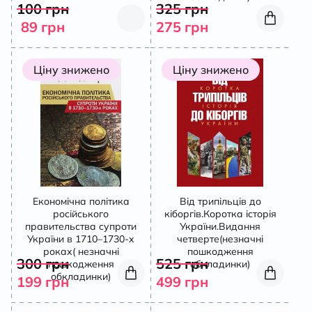
100
грн
325
грн
89
грн
275
грн
Ціну знижено
Ціну знижено
Економічна політика
Від трипільців до
російського
кіборгів.Коротка історія
правительства супроти
України.Видання
України в 1710–1730-х
четверте(незначні
роках( незначні
пошкодження
300
грн
525
грн
пошкодження
обкладинки)
обкладинки)
199
грн
499
грн