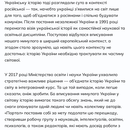
Українську історію тоді розглядали суто в контексті
російської — так, начебто українці з’явилися на світ лише
для того, щоб об’єднатися з росіянами і спільно будувати
комунізм. Після постання незалежної України в 1991 році
перемогла візія української історії як самостійної наукової та
освітньої дисципліни. Поступово відбулося вписування
нашого минулого в ширший європейський контекст, а
згодом стало зрозуміло, що навіть цього контексту не
достатньо: історію України необхідно трактувати як частину
світової.
У 2017 році Міністерство освіти і науки України ухвалило
стратегічно важливе рішення — об’єднати історію України та
світу в інтегрований курс. Та це той випадок, коли легше
сказати, аніж зробити. Бо вписування минулого України у
світову історію вимагає такого обсягу знань, який не до
снаги опанувати одній людині чи навіть колективу авторів.
«Портал» поставив собі за мету подолати цю перешкоду,
створивши робочу групу з науковців, інтелектуалів, освітян,
психологів, а також редакторів, які мають досвід роботи з