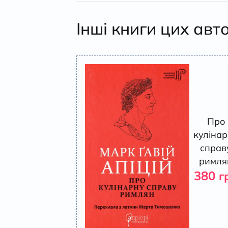
Інші книги цих авт
Про
куліна
справ
римля
380
г