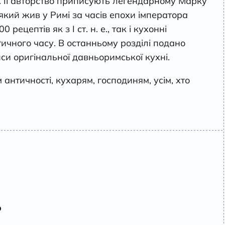
ті. Її авторство приписують легендарному Марку
 який жив у Римі за часів епохи імператора
 рецептів як з І ст. н. е., так і кухонні
ичного часу. В останньому розділі подано
си оригінальної давньоримської кухні.
нтичності, кухарям, господиням, усім, хто
о