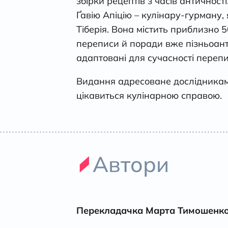
збірки рецептів з часів античнос
Ґавію Апіцію – кулінару-гурману,
Тіберія. Вона містить приблизно 500
переписи й поради вже пізньоант
адаптовані для сучасності перепи
Видання адресоване дослідникам а
цікавиться кулінарною справою.
Автори
Перекладачка Марта Тимошенк