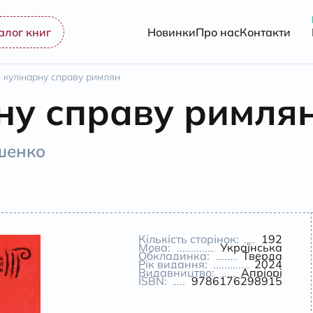
алог книг
Новинки
Про нас
Контакти
 кулінарну справу римлян
ну справу римля
шенко
Кількість сторінок:
192
Мова:
Українська
Обкладинка:
Тверда
Рік видання:
2024
Видавництво:
Апріорі
ISBN:
9786176298915