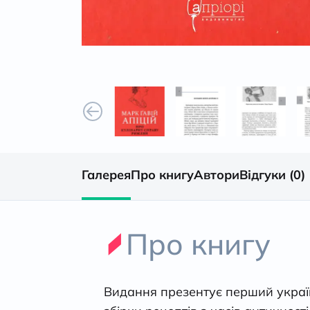
Галерея
Про книгу
Автори
Відгуки (0)
Про книгу
Видання презентує перший украї