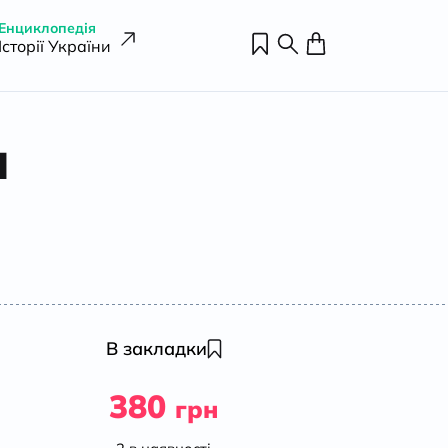
Енциклопедія
Історії України
н
В закладки
380
грн