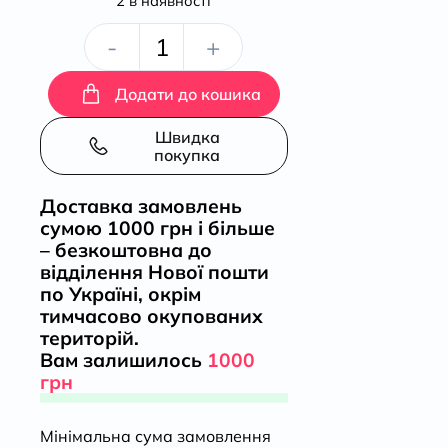
2 в наявності
Про
-
+
кулінарну
Додати до кошика
справу
Швидка
покупка
римлян
Доставка замовлень
сумою 1000 грн і більше
кількість
– безкоштовна до
відділення Нової пошти
по Україні, окрім
тимчасово окупованих
територій.
Вам залишилось
1000
грн
Мінімальна сума замовлення