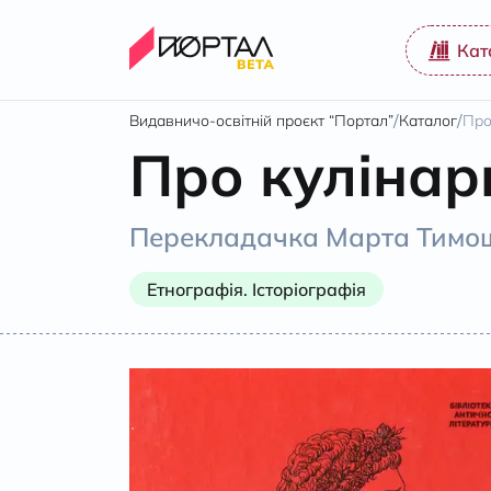
Кат
/
/
Видавничо-освітній проєкт “Портал”
Каталог
Про
Про кулінар
Перекладачка Марта Тимо
Етнографія. Історіографія