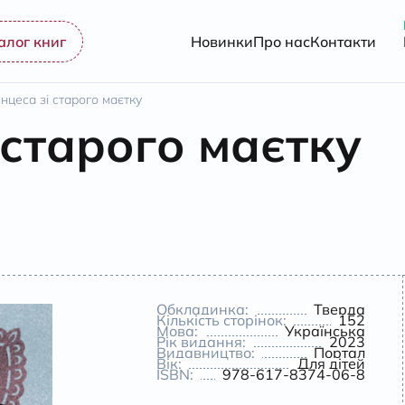
алог книг
Новинки
Про нас
Контакти
нцеса зі старого маєтку
 старого маєтку
Обкладинка:
Тверда
Кількість сторінок:
152
Мова:
Українська
Рік видання:
2023
Видавництво:
Портал
Вік:
Для дітей
ISBN:
978-617-8374-06-8