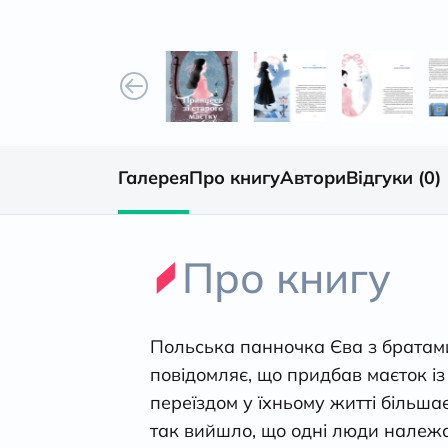
Галерея
Про книгу
Автори
Відгуки (0)
Про книгу
Польська панночка Єва з братами 
повідомляє, що придбав маєток із
переїздом у їхньому житті більша
так вийшло, що одні люди належат