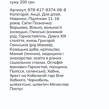
суму 200 грн.
Артикул:
978-617-8374-06-8
Категорій:
Акції
,
Для дітей
,
Новинки
,
Підліткам 11-16
років
,
Світи
Позначка:
Варшава
,
Вільно
,
вольності
(козацькі
,
Глинські (княжий
рід)
,
Горностайпіль
,
Довге ХІХ
століття
,
князь Григорій
Глинській (рід Мамаїв)
,
Козацька доба
,
кріпацтво
,
Мамай (темник)
,
медицина і
знахарство
,
освіта в різних
соціальних станах
,
Остафій
Іванович Горностай
,
панщина
,
Полісся
,
селянські)
,
Хабне
,
Хрест на Кобилячій горі біля
Хабного
,
Чорнобиль
,
шляхетські
,
шляхтич Мечислав
Понтус