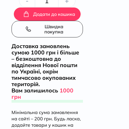
Принцеса
-
+
зі
Додати до кошика
старого
Швидка
покупка
маєтку
Доставка замовлень
сумою 1000 грн і більше
кількість
– безкоштовна до
відділення Нової пошти
по Україні, окрім
тимчасово окупованих
територій.
Вам залишилось
1000
грн
Мінімальна сума замовлення
на сайті – 200 грн. Будь ласка,
додайте товари у кошик на