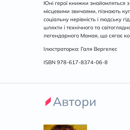
Юні герої книжки знайомляться з
місцевими звичаями, пізнають кул
соціальну нерівність і людську гідн
шляхти і технічного та світогляд
легендарного Мамая, що сягає кор
Ілюстраторка: Галя Вергелес
ISBN 978-617-8374-06-8
Автори