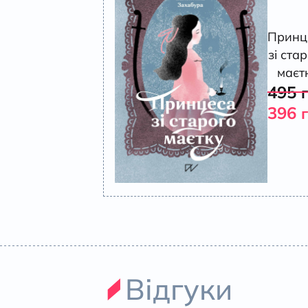
Принц
зі ста
маєт
495
396
Відгуки