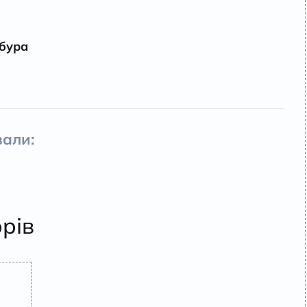
бура
али:
орів