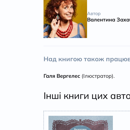
Автор
Валентина Заха
Над книгою також працюв
Галя Вергелес
(Ілюстратор).
Інші книги цих авт