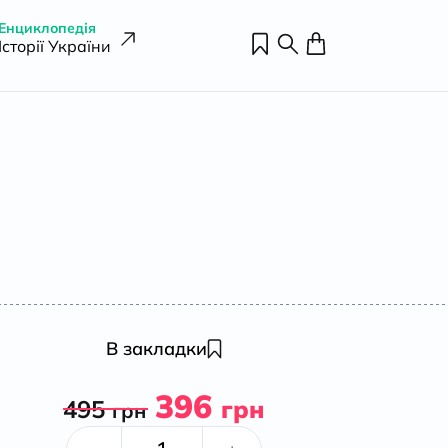
Енциклопедія
Історії України
В закладки
396
495
грн
грн