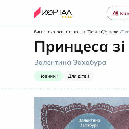
Кат
/
/
Видавничо-освітній проєкт “Портал”
Каталог
При
Принцеса зі
Валентина Захабура
Новинки
Для дітей