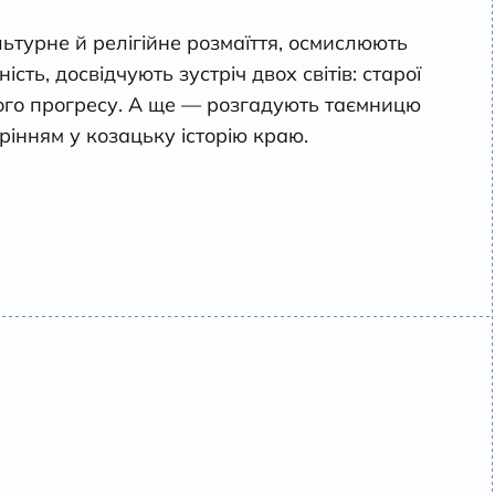
ьтурне й релігійне розмаїття, осмислюють
ість, досвідчують зустріч двох світів: старої
ного прогресу. А ще — розгадують таємницю
інням у козацьку історію краю.