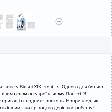
живе у Вільні ХІХ століття. Одного дня батько
 цілим селом на українському Поліссі. З
є пригод і складних запитань. Наприклад, як
ь іншим, і чи кріпацтво дорівнює рабству?