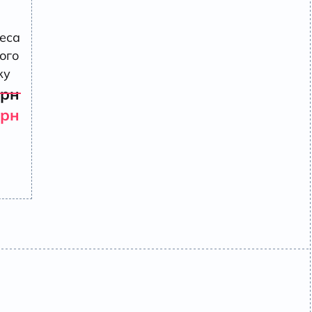
еса
рого
ку
грн
грн