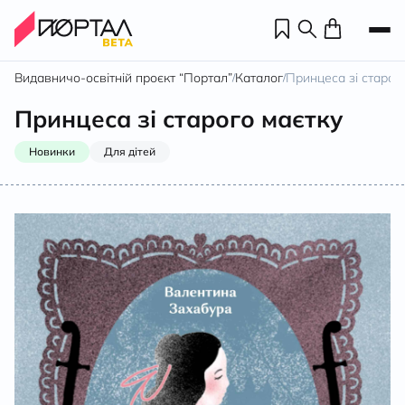
Видавничо-освітній проєкт “Портал”
Каталог
Принцеса зі старог
/
/
Принцеса зі старого маєтку
Новинки
Для дітей
Н
П
н