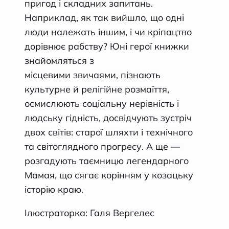
пригод і складних запитань.
Наприклад, як так вийшло, що одні
люди належать іншим, і чи кріпацтво
дорівнює рабству? Юні герої книжки
знайомляться з
місцевими звичаями, пізнають
культурне й релігійне розмаїття,
осмислюють соціальну нерівність і
людську гідність, досвідчують зустріч
двох світів: старої шляхти і технічного
та світоглядного прогресу. А ще —
розгадують таємницю легендарного
Мамая, що сягає корінням у козацьку
історію краю.
Ілюстраторка: Галя Вергелес