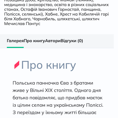
медицина і знахарство
,
освіта в різних соціальних
станах
,
Остафій Іванович Горностай
,
панщина
,
Полісся
,
селянські)
,
Хабне
,
Хрест на Кобилячій горі
біля Хабного
,
Чорнобиль
,
шляхетські
,
шляхтич
Мечислав Понтус
Галерея
Про книгу
Автори
Відгуки (0)
Про книгу
Польська панночка Єва з братами
живе у Вільні ХІХ століття. Одного дня
батько повідомляє, що придбав маєток
із цілим селом на українському Поліссі.
З переїздом у їхньому житті більшає