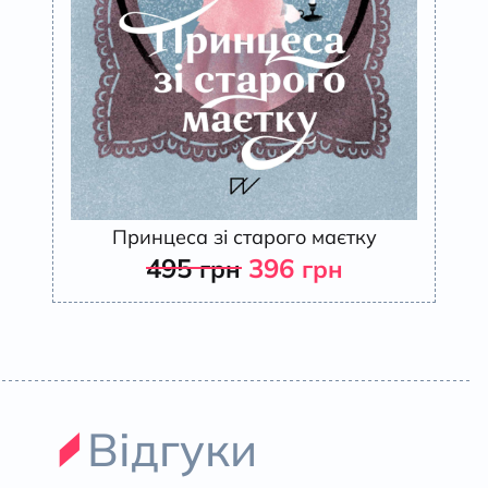
Принцеса зі старого маєтку
495
396
грн
грн
Відгуки