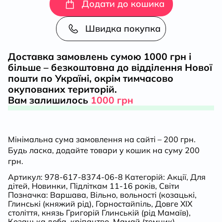
зі
Додати до кошика
старого
Швидка покупка
маєтку
Доставка замовлень сумою 1000 грн і
більше – безкоштовна до відділення Нової
кількість
пошти по Україні, окрім тимчасово
окупованих територій.
Вам залишилось
1000 грн
Мінімальна сума замовлення на сайті – 200 грн.
Будь ласка, додайте товари у кошик на суму 200
грн.
Артикул:
978-617-8374-06-8
Категорій:
Акції
,
Для
дітей
,
Новинки
,
Підліткам 11-16 років
,
Світи
Позначка:
Варшава
,
Вільно
,
вольності (козацькі
,
Глинські (княжий рід)
,
Горностайпіль
,
Довге ХІХ
століття
,
князь Григорій Глинській (рід Мамаїв)
,
Козацька доба
,
кріпацтво
,
Мамай (темник)
,