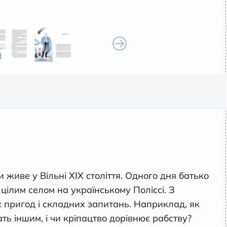
живе у Вільні ХІХ століття. Одного дня батько
 цілим селом на українському Поліссі. З
є пригод і складних запитань. Наприклад, як
ь іншим, і чи кріпацтво дорівнює рабству?