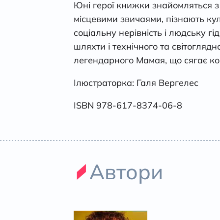
Юні герої книжки знайомляться з
місцевими звичаями, пізнають кул
соціальну нерівність і людську гідн
шляхти і технічного та світогляд
легендарного Мамая, що сягає кор
Ілюстраторка: Галя Вергелес
ISBN 978-617-8374-06-8
Автори