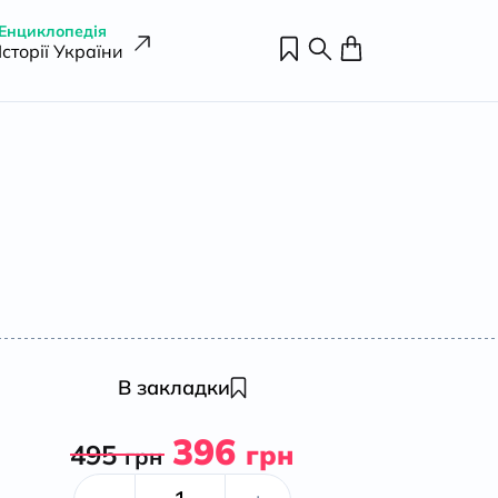
Енциклопедія
Історії України
В закладки
396
495
грн
грн