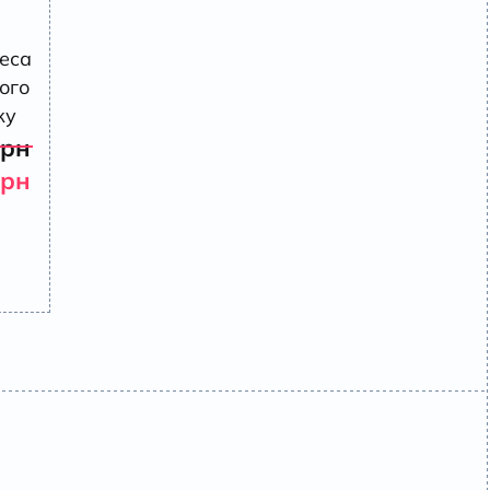
еса
рого
ку
грн
грн