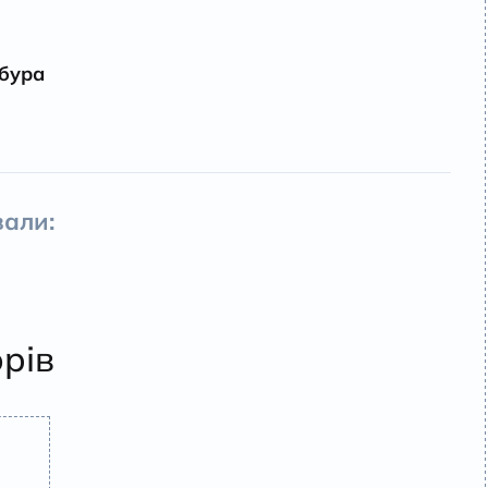
бура
али:
орів