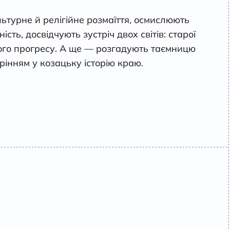
ьтурне й релігійне розмаїття, осмислюють
ість, досвідчують зустріч двох світів: старої
ного прогресу. А ще — розгадують таємницю
інням у козацьку історію краю.