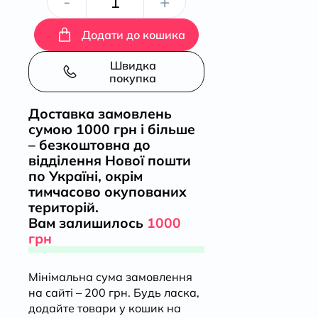
Принцеса
-
+
зі
Додати до кошика
старого
Швидка
покупка
маєтку
Доставка замовлень
сумою 1000 грн і більше
кількість
– безкоштовна до
відділення Нової пошти
по Україні, окрім
тимчасово окупованих
територій.
Вам залишилось
1000
грн
Мінімальна сума замовлення
на сайті – 200 грн. Будь ласка,
додайте товари у кошик на