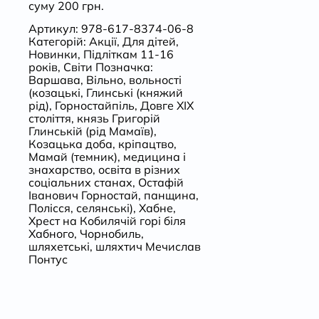
суму 200 грн.
Артикул:
978-617-8374-06-8
Категорій:
Акції
,
Для дітей
,
Новинки
,
Підліткам 11-16
років
,
Світи
Позначка:
Варшава
,
Вільно
,
вольності
(козацькі
,
Глинські (княжий
рід)
,
Горностайпіль
,
Довге ХІХ
століття
,
князь Григорій
Глинській (рід Мамаїв)
,
Козацька доба
,
кріпацтво
,
Мамай (темник)
,
медицина і
знахарство
,
освіта в різних
соціальних станах
,
Остафій
Іванович Горностай
,
панщина
,
Полісся
,
селянські)
,
Хабне
,
Хрест на Кобилячій горі біля
Хабного
,
Чорнобиль
,
шляхетські
,
шляхтич Мечислав
Понтус