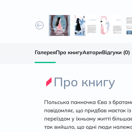
Галерея
Про книгу
Автори
Відгуки (0)
Про книгу
Польська панночка Єва з братами 
повідомляє, що придбав маєток із
переїздом у їхньому житті більша
так вийшло, що одні люди належат