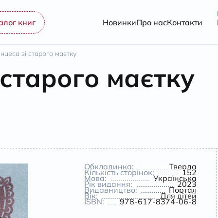
алог книг
Новинки
Про нас
Контакти
нцеса зі старого маєтку
 старого маєтку
Обкладинка:
Тверда
Кількість сторінок:
152
Мова:
Українська
Рік видання:
2023
Видавництво:
Портал
Вік:
Для дітей
ISBN:
978-617-8374-06-8