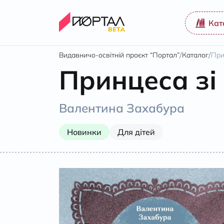
Кат
/
/
Видавничо-освітній проєкт “Портал”
Каталог
При
Принцеса зі
Валентина Захабура
Новинки
Для дітей