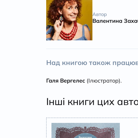
Автор
Валентина Заха
Над книгою також працюв
Галя Вергелес
(Ілюстратор).
Інші книги цих авт