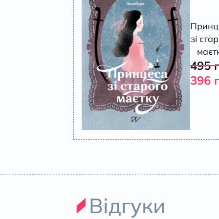
Принц
зі ста
маєт
495
396
Відгуки