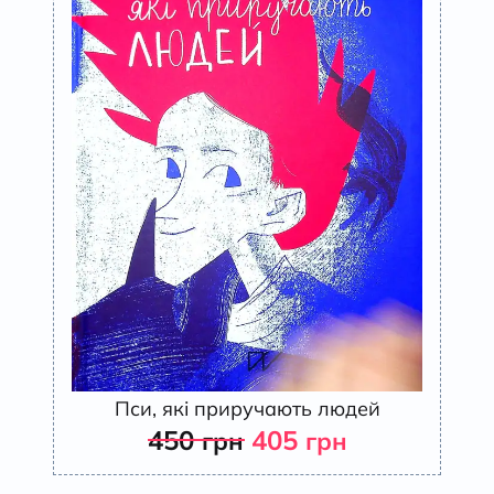
Пси, які приручають людей
450
405
грн
грн