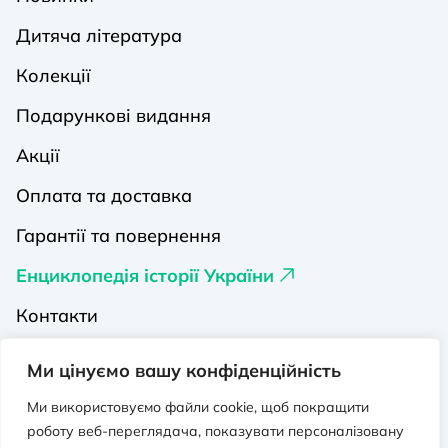
Дитяча література
Колекції
Подарункові видання
Акції
Оплата та доставка
Гарантії та повернення
Енциклопедія історії України
Контакти
Про нас
Ми цінуємо вашу конфіденційність
Видавництва на Порталі
Ми використовуємо файли cookie, щоб покращити
роботу веб-переглядача, показувати персоналізовану
Політика конфіденційності