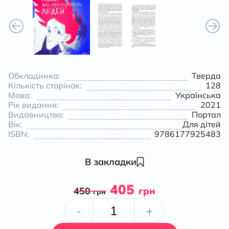
Обкладинка:
Тверда
Кількість сторінок:
128
Мова:
Українська
Рік видання:
2021
Видавництво:
Портал
Вік:
Для дітей
ISBN:
9786177925483
В закладки
405
450
грн
грн
Пси,
-
+