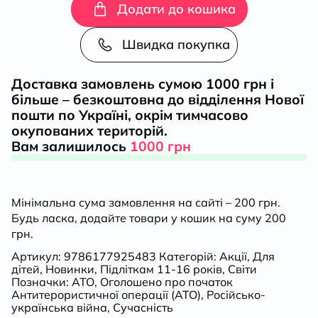
які
Додати до кошика
приручають
Швидка покупка
людей
Доставка замовлень сумою 1000 грн і
більше – безкоштовна до відділення Нової
кількість
пошти по Україні, окрім тимчасово
окупованих територій.
Вам залишилось
1000 грн
Мінімальна сума замовлення на сайті – 200 грн.
Будь ласка, додайте товари у кошик на суму 200
грн.
Артикул:
9786177925483
Категорій:
Акції
,
Для
дітей
,
Новинки
,
Підліткам 11-16 років
,
Світи
Позначки:
АТО
,
Оголошено про початок
Антитерористичної операції (АТО)
,
Російсько-
українська війна
,
Сучасність