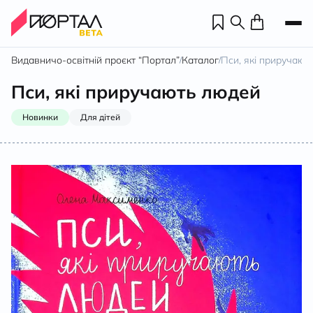
Видавничо-освітній проєкт “Портал”
Каталог
Пси, які приручают
/
/
Пси, які приручають людей
Новинки
Для дітей
Н
П
н