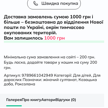
та
Швидка покупка
реалії
Доставка замовлень сумою 1000 грн і
більше – безкоштовна до відділення Нової
кількість
пошти по Україні, окрім тимчасово
окупованих територій.
Вам залишилось
1000 грн
Мінімальна сума замовлення на сайті – 200 грн.
Будь ласка, додайте товари у кошик на суму 200
грн.
Артикул:
9789661042949
Категорії:
Для дітей
,
Для
дорослих
Позначки:
жіночий султанат
,
Козацька
доба
,
Роксолана
Галерея
Про книгу
Автори
Відгуки (0)