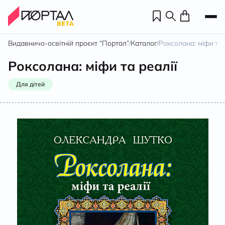
Видавничо-освітній проєкт “Портал”
Каталог
Роксолана: міфи та 
/
/
Роксолана: міфи та реалії
Для дітей
Н
П
н