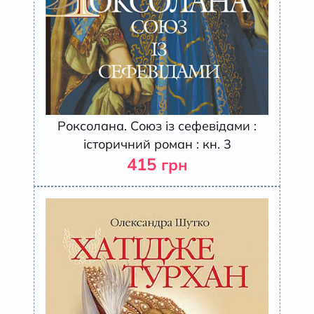
Роксолана. Союз із сефевідами :
історичний роман : кн. 3
415
грн