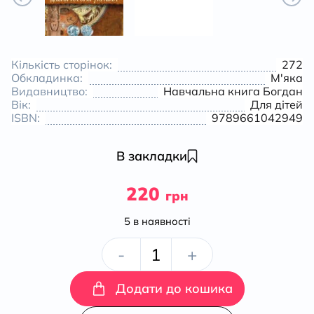
Кількість сторінок:
272
Обкладинка:
М'яка
Видавництво:
Навчальна книга Богдан
Вік:
Для дітей
ISBN:
9789661042949
В закладки
220
грн
5 в наявності
Роксолана:
-
+
міфи
Додати до кошика