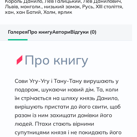
Король Данило
,
Лев Галицький
,
Лев Данилович
,
Львів
,
монголи.
,
низький замок
,
Русь
,
ХIII століття
,
хан
,
хан Батий
,
Холм
,
ярлик
Галерея
Про книгу
Автори
Відгуки (0)
Про книгу
Сови Угу-Угу і Тану-Тану вирушають у
подорож, шукаючи новий дім. Та, коли
їм стрічається на шляху князь Данило,
вирішують пристати до його свити, щоб
разом із ним захищати домівки його
людей. Птахи стають вірними
супутницями князя і не покидають його