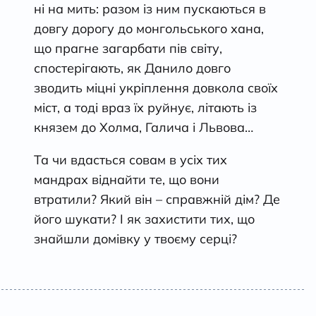
ні на мить: разом із ним пускаються в
довгу дорогу до монгольського хана,
що прагне загарбати пів світу,
спостерігають, як Данило довго
зводить міцні укріплення довкола своїх
міст, а тоді враз їх руйнує, літають із
князем до Холма, Галича і Львова…
Та чи вдасться совам в усіх тих
мандрах віднайти те, що вони
втратили? Який він – справжній дім? Де
його шукати? І як захистити тих, що
знайшли домівку у твоєму серці?