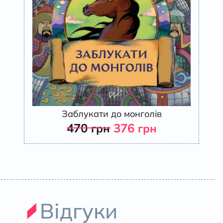
Заблукати до монголів
470
376
грн
грн
Відгуки