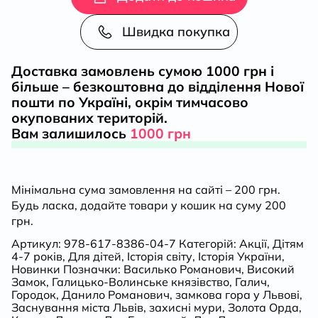
Данила
Швидка покупка
кількість
Доставка замовлень сумою 1000 грн і
більше – безкоштовна до відділення Нової
пошти по Україні, окрім тимчасово
окупованих територій.
Вам залишилось
1000 грн
Мінімальна сума замовлення на сайті – 200 грн.
Будь ласка, додайте товари у кошик на суму 200
грн.
Артикул:
978-617-8386-04-7
Категорій:
Акції
,
Дітям
4-7 років
,
Для дітей
,
Історія світу
,
Історія України
,
Новинки
Позначки:
Василько Романович
,
Високий
Замок
,
Галицько-Волинське князівство
,
Галич
,
Городок
,
Данило Романович
,
замкова гора у Львові
,
Заснування міста Львів
,
захисні мури
,
Золота Орда
,