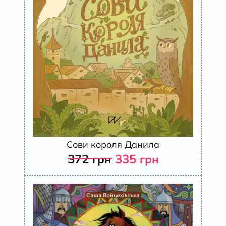
Сови короля Данила
372
335
грн
грн