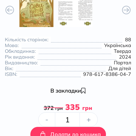
Кількість сторінок:
88
Мова:
Українська
Обкладинка:
Тверда
Рік видання:
2024
Видавництво:
Портал
Вік:
Для дітей
ISBN:
978-617-8386-04-7
В закладки
335
372
грн
грн
Сови
-
+
короля
Додати до кошика