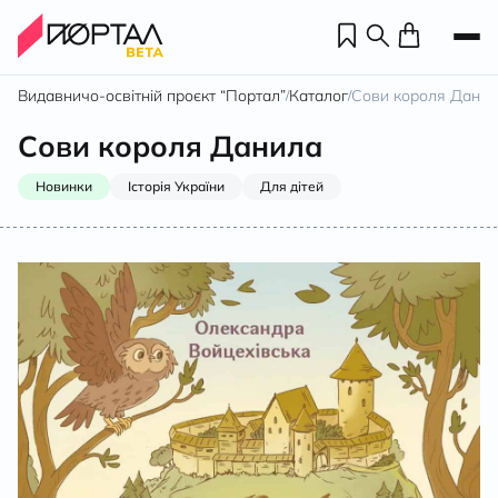
Видавничо-освітній проєкт “Портал”
Каталог
Сови короля Дани
/
/
Сови короля Данила
Новинки
Історія України
Для дітей
Н
П
н