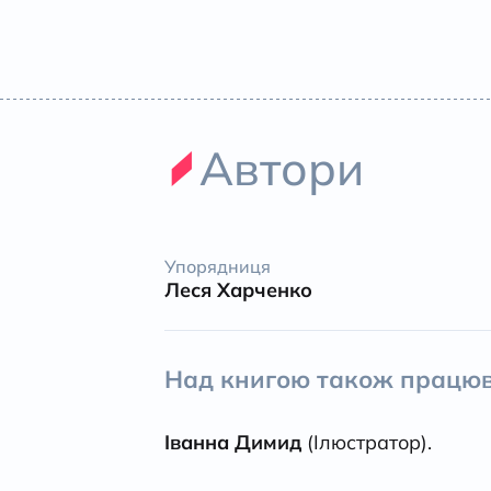
Автори
Упорядниця
Леся Харченко
Над книгою також працюв
Іванна Димид
(Ілюстратор).