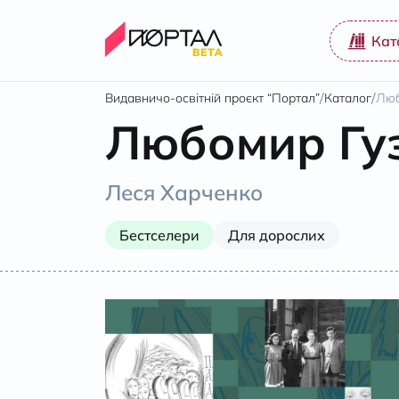
Кат
/
/
Видавничо-освітній проєкт “Портал”
Каталог
Люб
Любомир Гуз
Леся Харченко
Бестселери
Для дорослих