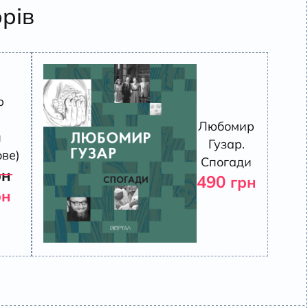
орів
р
Любомир
и
Гузар.
ве)
Спогади
рн
490
грн
рн