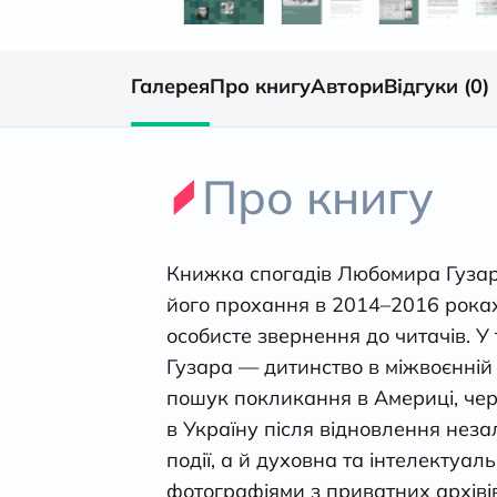
Галерея
Про книгу
Автори
Відгуки (0)
Про книгу
Книжка спогадів Любомира Гузар
його прохання в 2014–2016 роках
особисте звернення до читачів. У
Гузара — дитинство в міжвоєнній У
пошук покликання в Америці, чер
в Україну після відновлення неза
події, а й духовна та інтелектуа
фотографіями з приватних архіві