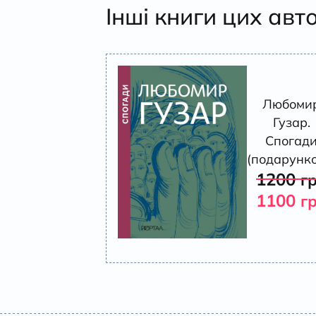
Інші книги цих авт
Любоми
Гузар.
Спогад
(подарунко
1200
г
1100
г