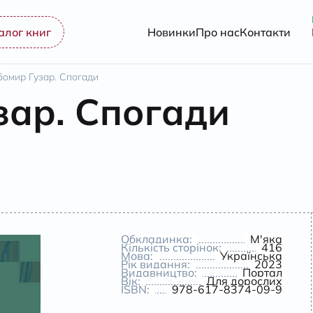
алог книг
Новинки
Про нас
Контакти
омир Гузар. Спогади
ар. Спогади
Обкладинка:
М'яка
Кількість сторінок:
416
Мова:
Українська
Рік видання:
2023
Видавництво:
Портал
Вік:
Для дорослих
ISBN:
978-617-8374-09-9