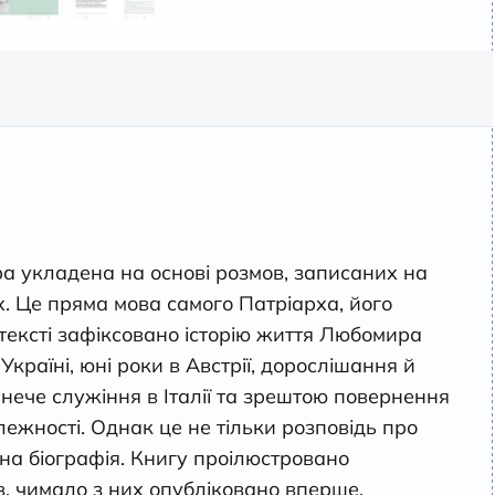
а укладена на основі розмов, записаних на
. Це пряма мова самого Патріарха, його
 тексті зафіксовано історію життя Любомира
країні, юні роки в Австрії, дорослішання й
нече служіння в Італії та зрештою повернення
лежності. Однак це не тільки розповідь про
льна біографія. Книгу проілюстровано
в, чимало з них опубліковано вперше.