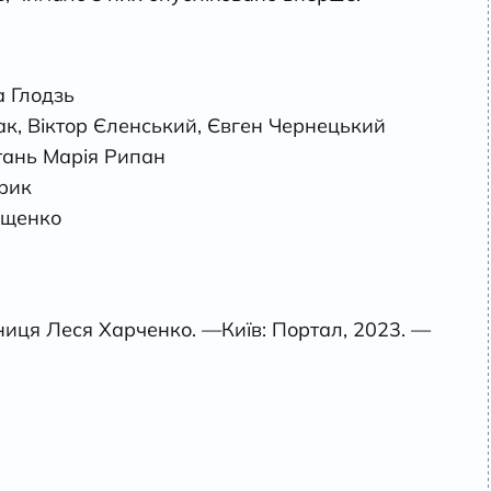
а Глодзь
, Віктор Єленський, Євген Чернецький
тань Марія Рипан
дрик
ищенко
иця Леся Харченко. —Київ: Портал, 2023. —