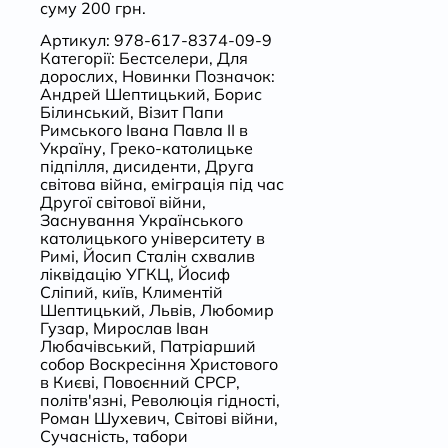
суму 200 грн.
Артикул:
978-617-8374-09-9
Категорії:
Бестселери
,
Для
дорослих
,
Новинки
Позначок:
Андрей Шептицький
,
Борис
Білинський
,
Візит Папи
Римського Івана Павла II в
Україну
,
Греко-католицьке
підпілля
,
дисиденти
,
Друга
світова війна
,
еміграція під час
Другої світової війни
,
Заснування Українського
католицького університету в
Римі
,
Йосип Сталін схвалив
ліквідацію УГКЦ
,
Йосиф
Сліпий
,
київ
,
Климентій
Шептицький
,
Львів
,
Любомир
Гузар
,
Мирослав Іван
Любачівський
,
Патріарший
собор Воскресіння Христового
в Києві
,
Повоєнний СРСР
,
політв'язні
,
Революція гідності
,
Роман Шухевич
,
Світові війни
,
Сучасність
,
табори