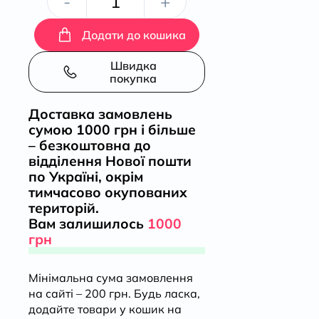
Любомир
-
+
Гузар.
Додати до кошика
Спогади
Швидка
покупка
кількість
Доставка замовлень
сумою 1000 грн і більше
– безкоштовна до
відділення Нової пошти
по Україні, окрім
тимчасово окупованих
територій.
Вам залишилось
1000
грн
Мінімальна сума замовлення
на сайті – 200 грн. Будь ласка,
додайте товари у кошик на