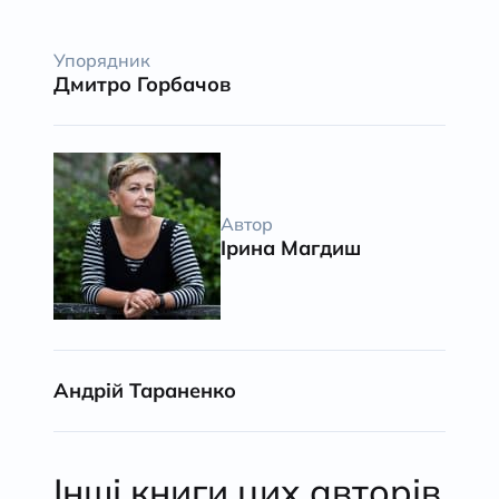
Упорядник
Дмитро Горбачов
Автор
Ірина Магдиш
Андрій Тараненко
Інші книги цих авторів