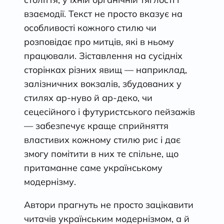
взаємодії. Текст не просто вказує на
особливості кожного стилю чи
розповідає про митців, які в ньому
працювали. Зіставлення на сусідніх
сторінках різних явищ — наприклад,
залізничних вокзалів, збудованих у
стилях ар-нуво й ар-деко, чи
сецесійного і футуристського пейзажів
— забезпечує краще сприйняття
властивих кожному стилю рис і дає
змогу помітити в них те спільне, що
притаманне саме українському
модернізму.
Автори прагнуть не просто зацікавити
читачів українським модернізмом, а й