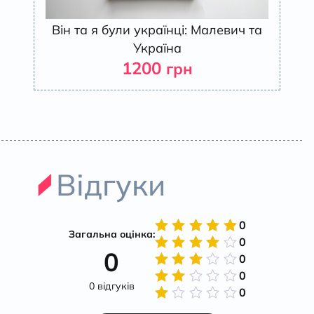
Він та я були українці: Малевич та
Україна
1200
грн
Відгуки
0
Загальна оцінка:
0
Оцінено
0
в
5
з 5
0
Оцінено
в
4
з
0
Оцінено
5
0 відгуків
в
3
з
0
Оцінено
5
в
2
Оцінено