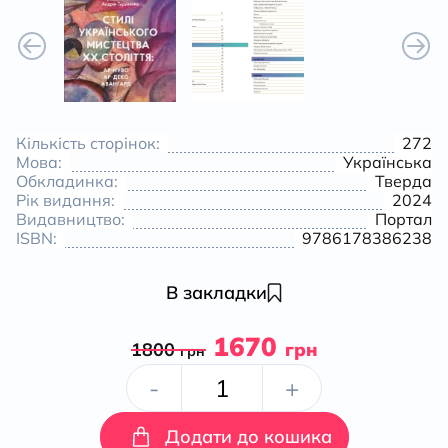
Кількість сторінок:
272
Мова:
Українська
Обкладинка:
Тверда
Рік видання:
2024
Видавництво:
Портал
ISBN:
9786178386238
В закладки
1670
1800
грн
грн
Стилі
-
+
українського
Додати до кошика