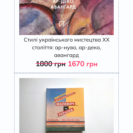
Стилі українського мистецтва ХХ
століття: ар-нуво, ар-деко,
авангард
1800
1670
грн
грн