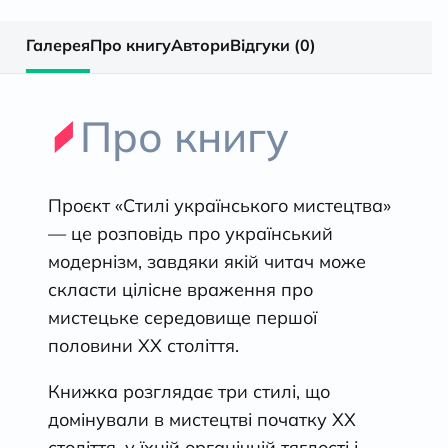
Галерея
Про книгу
Автори
Відгуки (0)
Про книгу
Проєкт «Стилі українського мистецтва»
— це розповідь про український
модернізм, завдяки якій читач може
скласти цілісне враження про
мистецьке середовище першої
половини ХХ століття.
Книжка розглядає три стилі, що
домінували в мистецтві початку ХХ
століття, у їхній органічній тяглості і