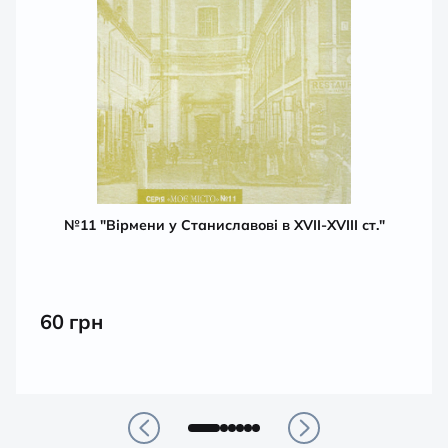
№11 "Вірмени у Станиславові в XVII-XVIII ст."
60
грн