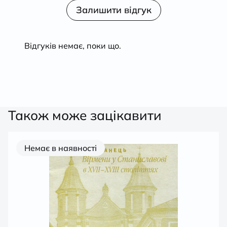
з 5
в
Залишити відгук
1
з
5
Відгуків немає, поки що.
Також може зацікавити
Немає в наявності