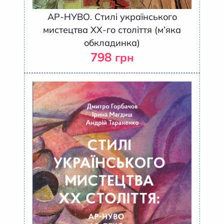
АР-НУВО. Стилі українського
мистецтва ХХ-го століття (м’яка
обкладинка)
798
грн