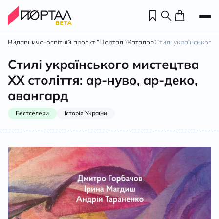
Видавничо-освітній проєкт “Портал”
Каталог
Стилі українського 
/
/
Стилі українського мистецтва
ХХ століття: ар-нуво, ар-деко,
авангард
Бестселери
Історія України
Н
П
н