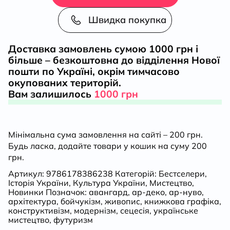
мистецтва
Швидка покупка
ХХ
Доставка замовлень сумою 1000 грн і
більше – безкоштовна до відділення Нової
століття:
пошти по Україні, окрім тимчасово
окупованих територій.
ар-
Вам залишилось
1000 грн
нуво,
Мінімальна сума замовлення на сайті – 200 грн.
ар-
Будь ласка, додайте товари у кошик на суму 200
грн.
деко,
Артикул:
9786178386238
Категорій:
Бестселери
,
Історія України
,
Культура України
,
Мистецтво
,
авангард
Новинки
Позначок:
авангард
,
ар-деко
,
ар-нуво
,
архітектура
,
бойчукізм
,
живопис
,
книжкова графіка
,
конструктивізм
,
модернізм
,
сецесія
,
українське
кількість
мистецтво
,
футуризм