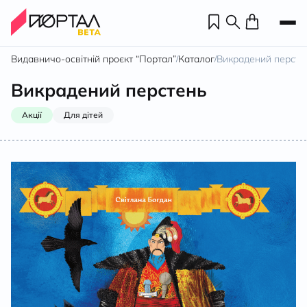
Видавничо-освітній проєкт “Портал”
Каталог
Викрадений персте
/
/
Викрадений перстень
Акції
Для дітей
Н
П
н