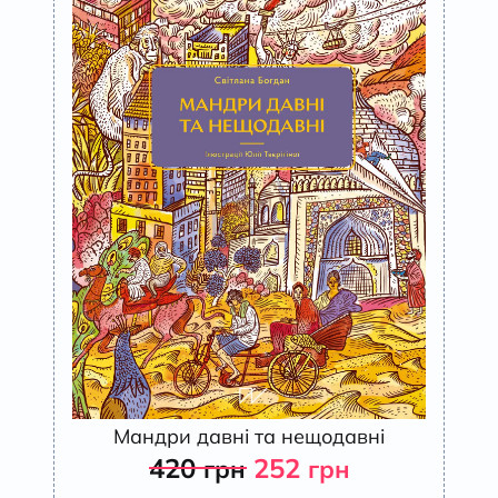
Мандри давні та нещодавні
420
252
грн
грн