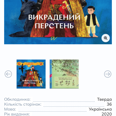
К
Обкладинка:
Тверда
Кількість сторінок:
36
Мова:
Українська
Рік видання:
2020