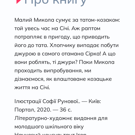
Малий Микола сумує за татом-козаком:
той увесь час на Січі. Аж раптом
потрапляє в пригоду, що приводить
його до тата. Хлопчику випадає побути
джурою в самого отамана Сірка! А що
вони роблять, ті джури? Поки Микола
проходить випробування, ми
дізнаємося, як влаштоване козацьке
життя на Січі.
Ілюстрації Софії Рунової.. — Київ:
Портал, 2020. — 36 с.
Літературно-художнє видання для
молодшого шкільного віку
Науковий консультант Ігор