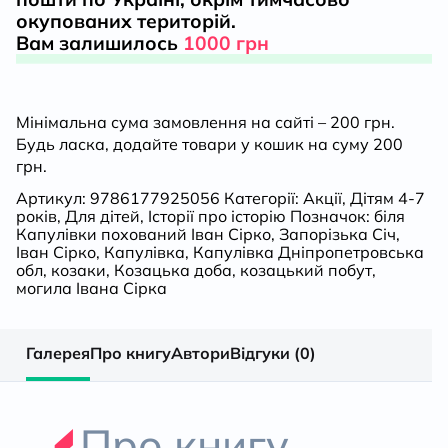
окупованих територій.
Вам залишилось
1000 грн
Мінімальна сума замовлення на сайті – 200 грн.
Будь ласка, додайте товари у кошик на суму 200
грн.
Артикул:
9786177925056
Категорії:
Акції
,
Дітям 4-7
років
,
Для дітей
,
Історії про історію
Позначок:
біля
Капулівки похований Іван Сірко
,
Запорізька Січ
,
Іван Сірко
,
Капулівка
,
Капулівка Дніпропетровська
обл
,
козаки
,
Козацька доба
,
козацький побут
,
могила Івана Сірка
Галерея
Про книгу
Автори
Відгуки (0)
Про книгу