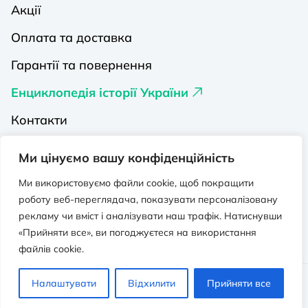
Акції
Оплата та доставка
Гарантії та повернення
Енциклопедія історії України
Контакти
Про нас
Ми цінуємо вашу конфіденційність
Видавництва на Порталі
Ми використовуємо файли cookie, щоб покращити
роботу веб-переглядача, показувати персоналізовану
Політика конфіденційності
рекламу чи вміст і аналізувати наш трафік. Натиснувши
Публічна оферта
«Прийняти все», ви погоджуєтеся на використання
файлів cookie.
Видавничо-освітній проєкт “Портал”.
Налаштувати
Відхилити
Прийняти все
Всі права захищено. © 2026 - 2026