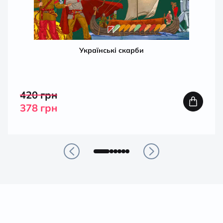
Українські скарби
420
грн
378
грн