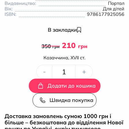
Видавництво:
Портал
Вік:
Для дітей
ISBN:
9786177925056
В закладки
210
350
грн
грн
Козаччина, XVII ст.
Викрадений
-
+
перстень
Додати до кошика
кількість
Швидка покупка
Доставка замовлень сумою 1000 грн і
більше – безкоштовна до відділення Нової
пошти по Україні, окрім тимчасово