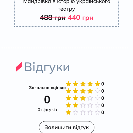
Мандрівка в історію українського
театру
488
440
грн
грн
Відгуки
0
Загальна оцінка:
0
Оцінено
0
в
5
з 5
0
Оцінено
в
4
з
0
Оцінено
5
0 відгуків
в
3
з
0
Оцінено
5
в
2
Оцінено
з 5
в
Залишити відгук
1