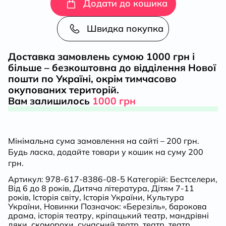
путівник
Додати до кошика
глядача.
Швидка покупка
Мандрівка
Доставка замовлень сумою 1000 грн і
більше – безкоштовна до відділення Нової
в
пошти по Україні, окрім тимчасово
окупованих територій.
історію
Вам залишилось
1000 грн
українського
Мінімальна сума замовлення на сайті – 200 грн.
театру
Будь ласка, додайте товари у кошик на суму 200
грн.
кількість
Артикул:
978-617-8386-08-5
Категорій:
Бестселери
,
Від 6 до 8 років
,
Дитяча література
,
Дітям 7-11
років
,
Історія світу
,
Історія України
,
Культура
України
,
Новинки
Позначок:
«Березіль»
,
барокова
драма
,
історія театру
,
кріпацький театр
,
мандрівні
дяки
,
скоморохи
,
сучасний театр
,
театр
,
театр