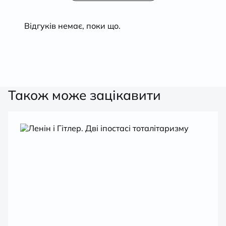
з
5
Відгуків немає, поки що.
Також може зацікавити