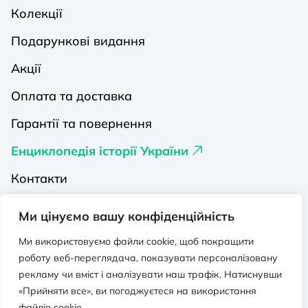
Колекції
Подарункові видання
Акції
Оплата та доставка
Гарантії та повернення
Енциклопедія історії України
Контакти
Про нас
Ми цінуємо вашу конфіденційність
Видавництва на Порталі
Ми використовуємо файли cookie, щоб покращити
роботу веб-переглядача, показувати персоналізовану
Політика конфіденційності
рекламу чи вміст і аналізувати наш трафік. Натиснувши
Публічна оферта
«Прийняти все», ви погоджуєтеся на використання
файлів cookie.