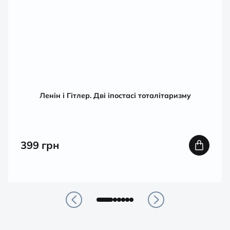
Ленін і Гітлер. Дві іпостасі тоталітаризму
399
грн