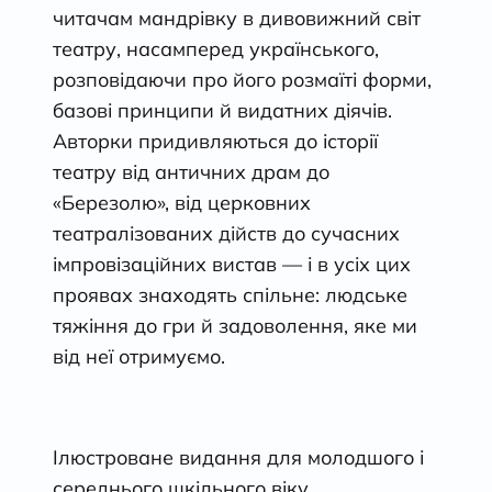
читачам мандрівку в дивовижний світ
театру, насамперед українського,
розповідаючи про його розмаїті форми,
базові принципи й видатних діячів.
Авторки придивляються до історії
театру від античних драм до
«Березолю», від церковних
театралізованих дійств до сучасних
імпровізаційних вистав — і в усіх цих
проявах знаходять спільне: людське
тяжіння до гри й задоволення, яке ми
від неї отримуємо.
Ілюстроване видання для молодшого і
середнього шкільного віку.