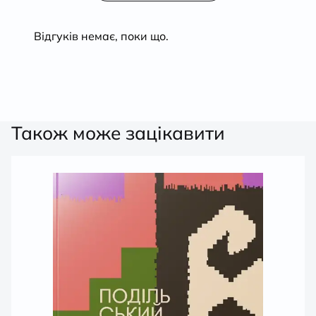
з
5
Відгуків немає, поки що.
Також може зацікавити