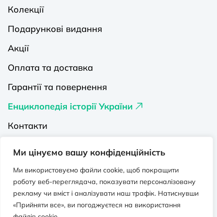
Колекції
Подарункові видання
Акції
Оплата та доставка
Гарантії та повернення
Енциклопедія історії України
Контакти
Про нас
Ми цінуємо вашу конфіденційність
Видавництва на Порталі
Ми використовуємо файли cookie, щоб покращити
роботу веб-переглядача, показувати персоналізовану
Політика конфіденційності
рекламу чи вміст і аналізувати наш трафік. Натиснувши
Публічна оферта
«Прийняти все», ви погоджуєтеся на використання
файлів cookie.