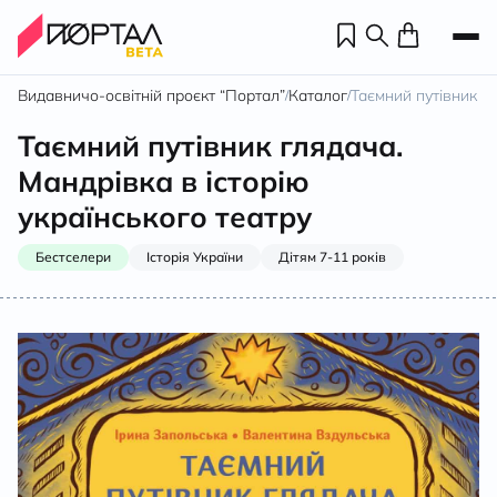
Видавничо-освітній проєкт “Портал”
Каталог
Таємний путівник гл
/
/
Таємний путівник глядача.
Мандрівка в історію
українського театру
Бестселери
Історія України
Дітям 7-11 років
Н
П
н