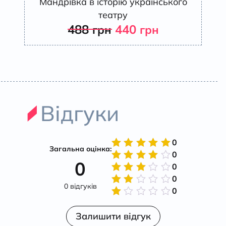
Мандрівка в історію українського
театру
488
440
грн
грн
Відгуки
0
Загальна оцінка:
0
Оцінено
0
в
5
з 5
0
Оцінено
в
4
з
0
Оцінено
5
0 відгуків
в
3
з
0
Оцінено
5
в
2
Оцінено
з 5
в
Залишити відгук
1