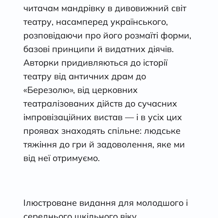
читачам мандрівку в дивовижний світ
театру, насамперед українського,
розповідаючи про його розмаїті форми,
базові принципи й видатних діячів.
Авторки придивляються до історії
театру від античних драм до
«Березолю», від церковних
театралізованих дійств до сучасних
імпровізаційних вистав — і в усіх цих
проявах знаходять спільне: людське
тяжіння до гри й задоволення, яке ми
від неї отримуємо.
Ілюстроване видання для молодшого і
середнього шкільного віку.