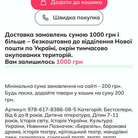
путівник
Додати до кошика
глядача.
Швидка покупка
Мандрівка
Доставка замовлень сумою 1000 грн і
більше – безкоштовна до відділення Нової
в
пошти по Україні, окрім тимчасово
окупованих територій.
історію
Вам залишилось
1000 грн
українського
Мінімальна сума замовлення на сайті – 200 грн.
театру
Будь ласка, додайте товари у кошик на суму 200
грн.
кількість
Артикул:
978-617-8386-08-5
Категорій:
Бестселери
,
Від 6 до 8 років
,
Дитяча література
,
Дітям 7-11
років
,
Історія світу
,
Історія України
,
Культура
України
,
Новинки
Позначок:
«Березіль»
,
барокова
драма
,
історія театру
,
кріпацький театр
,
мандрівні
дяки
,
скоморохи
,
сучасний театр
,
театр
,
театр