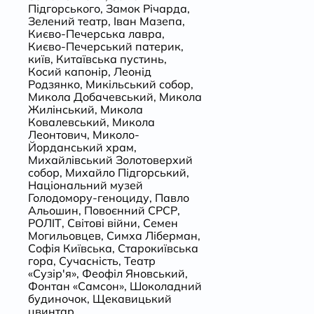
Підгорського
,
Замок Річарда
,
Зелений театр
,
Іван Мазепа
,
Києво-Печерська лавра
,
Києво-Печерський патерик
,
київ
,
Китаївська пустинь
,
Косий капонір
,
Леонід
Родзянко
,
Микільський собор
,
Микола Добачевський
,
Микола
Жилінський
,
Микола
Ковалевський
,
Микола
Леонтович
,
Миколо-
Йорданський храм
,
Михайлівський Золотоверхий
собор
,
Михайло Підгорський
,
Національний музей
Голодомору-геноциду
,
Павло
Альошин
,
Повоєнний СРСР
,
РОЛІТ
,
Світові війни
,
Семен
Могильовцев
,
Симха Ліберман
,
Софія Київська
,
Старокиївська
гора
,
Сучасність
,
Театр
«Сузір'я»
,
Феофіл Яновський
,
Фонтан «Самсон»
,
Шоколадний
будиночок
,
Щекавицький
цвинтар