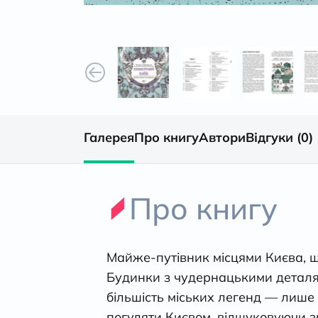
Галерея
Про книгу
Автори
Відгуки (0)
Про книгу
Майже-путівник місцями Києва, щ
Будинки з чудернацькими деталями
більшість міських легенд — лише 
погуляти Києвом, відшуковуючи зг