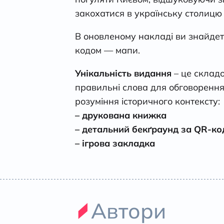
закохатися в українську столицю 
В оновленому накладі ви знайдет
кодом — мапи.
Унікальність видання
– це склад
правильні слова для обговорення
розуміння історичного контексту:
– друкована книжка
– детальний бекґраунд за QR-к
– ігрова закладка
Автори