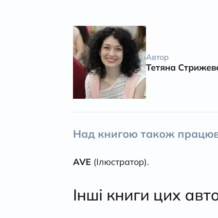
Автор
Тетяна Стрижев
Над книгою також працюв
AVE
(Ілюстратор).
Інші книги цих авт