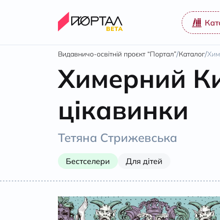
Кат
/
/
Видавничо-освітній проєкт “Портал”
Каталог
Хим
Химерний Ки
цікавинки
Тетяна Стрижевська
Бестселери
Для дітей