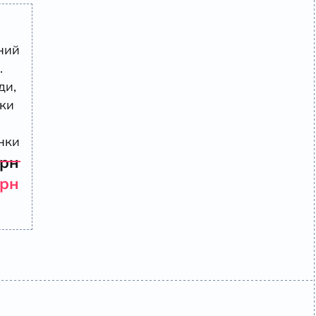
ний
.
ди,
ки
нки
грн
грн