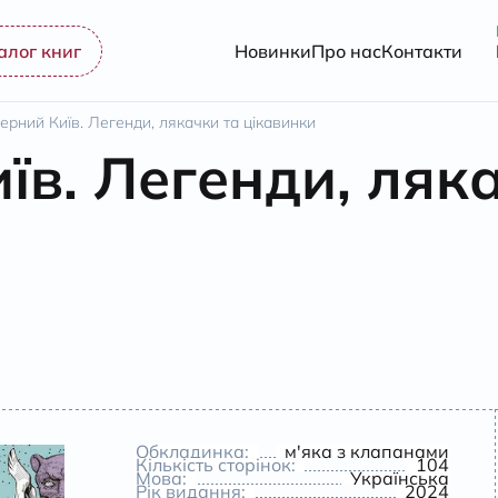
алог книг
Новинки
Про нас
Контакти
ерний Київ. Легенди, лякачки та цікавинки
їв. Легенди, ляк
Обкладинка:
м'яка з клапанами
Кількість сторінок:
104
Мова:
Українська
Рік видання:
2024