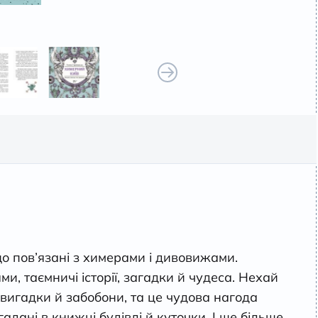
о пов’язані з химерами і дивовижами.
, таємничі історії, загадки й чудеса. Нехай
вигадки й забобони, та це чудова нагода
адані в книжці будівлі й куточки. І ще більше