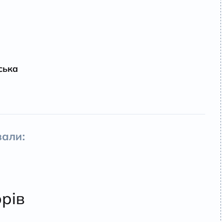
ська
али:
орів