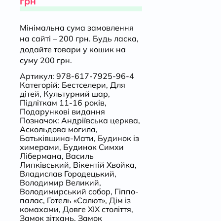
грн
Мінімальна сума замовлення
на сайті – 200 грн. Будь ласка,
додайте товари у кошик на
суму 200 грн.
Артикул:
978-617-7925-96-4
Категорій:
Бестселери
,
Для
дітей
,
Культурний шар
,
Підліткам 11-16 років
,
Подарункові видання
Позначок:
Андріївська церква
,
Аскольдова могила
,
Батьківщина-Мати
,
Будинок із
химерами
,
Будинок Симхи
Лібермана
,
Василь
Липківський
,
Вікентій Хвойка
,
Владислав Городецький
,
Володимир Великий
,
Володимирський собор
,
Гіппо-
палас
,
Готель «Салют»
,
Дім із
комахами
,
Довге ХІХ століття
,
Замок зітхань
,
Замок