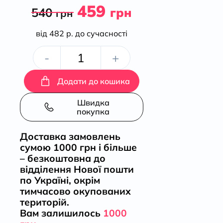
459
540
грн
грн
від 482 р. до сучасності
Химерний
-
+
Київ.
Додати до кошика
Легенди,
Швидка
покупка
лякачки
Доставка замовлень
сумою 1000 грн і більше
та
– безкоштовна до
відділення Нової пошти
цікавинки
по Україні, окрім
тимчасово окупованих
кількість
територій.
Вам залишилось
1000