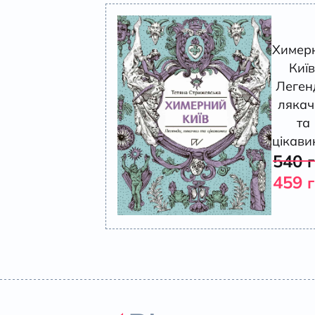
Химер
Київ
Леген
лякач
та
цікави
540
459