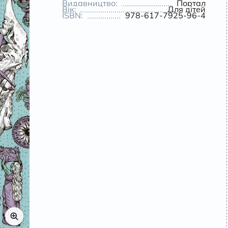
Видавництво:
Портал
Вік:
Для дітей
ISBN:
978-617-7925-96-4