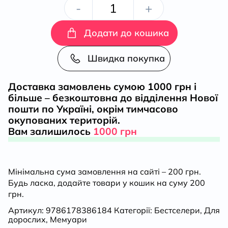
В
-
+
очікуванні
Додати до кошика
першого
Швидка покупка
променя
Доставка замовлень сумою 1000 грн і
більше – безкоштовна до відділення Нової
сонця:
пошти по Україні, окрім тимчасово
окупованих територій.
Моя
Вам залишилось
1000 грн
тривала
Мінімальна сума замовлення на сайті – 200 грн.
боротьба
Будь ласка, додайте товари у кошик на суму 200
грн.
з
Артикул:
9786178386184
Категорії:
Бестселери
,
Для
дорослих
,
Мемуари
ПТСР