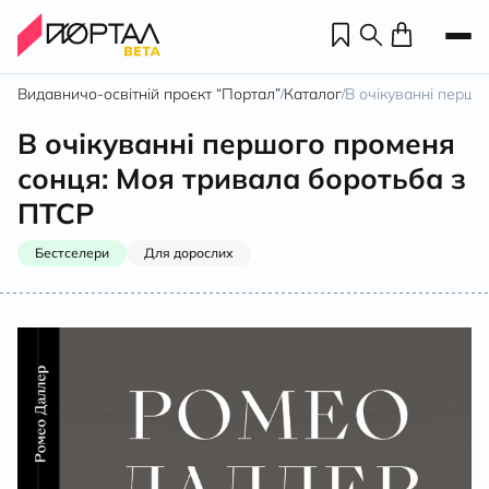
Видавничо-освітній проєкт “Портал”
Каталог
В очікуванні першо
/
/
В очікуванні першого променя
сонця: Моя тривала боротьба з
ПТСР
Бестселери
Для дорослих
Н
П
н