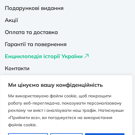
Подарункові видання
Акції
Оплата та доставка
Гарантії та повернення
Енциклопедія історії України
Контакти
Про нас
Ми цінуємо вашу конфіденційність
Видавництва на Порталі
Ми використовуємо файли cookie, щоб покращити
роботу веб-переглядача, показувати персоналізовану
Політика конфіденційності
рекламу чи вміст і аналізувати наш трафік. Натиснувши
Публічна оферта
«Прийняти все», ви погоджуєтеся на використання
файлів cookie.