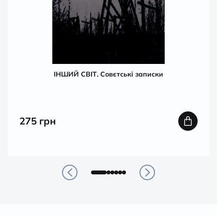
ІНШИЙ СВІТ. Совєтські записки
275
грн