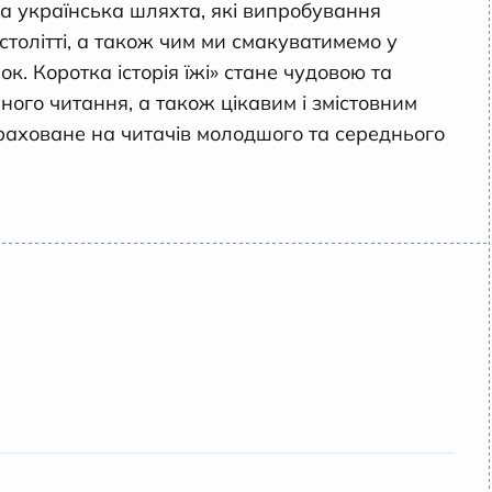
ла українська шляхта, які випробування
толітті, а також чим ми смакуватимемо у
к. Коротка історія їжі» стане чудовою та
ого читання, а також цікавим і змістовним
раховане на читачів молодшого та середнього