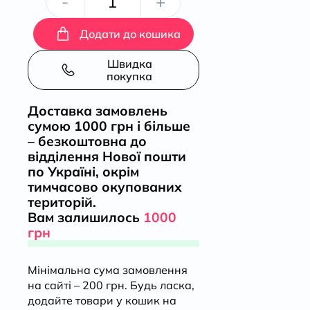
Як
-
+
упіймати
Додати до кошика
сніданок.
Швидка
покупка
Коротка
Доставка замовлень
сумою 1000 грн і більше
історія
– безкоштовна до
відділення Нової пошти
їжі
по Україні, окрім
тимчасово окупованих
кількість
територій.
Вам залишилось
1000
грн
Мінімальна сума замовлення
на сайті – 200 грн. Будь ласка,
додайте товари у кошик на