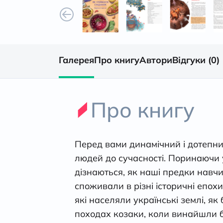
Галерея
Про книгу
Автори
Відгуки (0)
Про книгу
Перед вами динамічний і дотепний
людей до сучасності. Поринаючи у
дізнаються, як наші предки навчи
споживали в різні історичні епох
які населяли українські землі, я
походах козаки, коли винайшли 