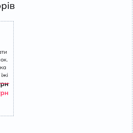
орів
ати
ок.
тка
 їжі
грн
грн