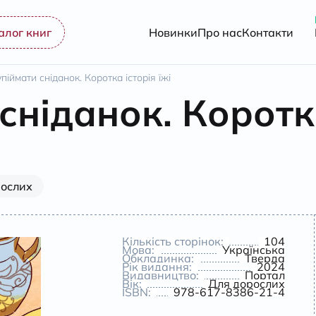
алог книг
Новинки
Про нас
Контакти
упіймати сніданок. Коротка історія їжі
сніданок. Коротка
рослих
Кількість сторінок:
104
Мова:
Українська
Обкладинка:
Тверда
Рік видання:
2024
Видавництво:
Портал
Вік:
Для дорослих
ISBN:
978-617-8386-21-4