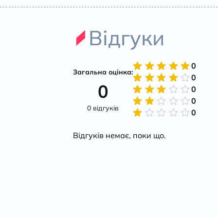
Відгуки
0
Загальна оцінка:
0
Оцінено
0
в
5
з 5
0
Оцінено
в
4
з
0
Оцінено
5
0 відгуків
в
3
з
0
Оцінено
5
в
2
Оцінено
з 5
в
Відгуків немає, поки що.
1
з
5