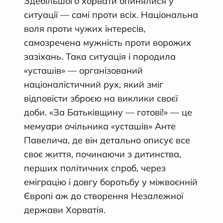
Здебільшого хорвати опинялися у
ситуації — самі проти всіх. Національна
воля проти чужих інтересів,
самозречена мужність проти ворожих
зазіхань. Така ситуація і породила
«усташів» — організований
націоналістичний рух, який зміг
відповісти зброєю на виклики своєї
доби. «За Батьківщину — готові!» — це
мемуари очільника «усташів» Анте
Павелича, де він детально описує все
своє життя, починаючи з дитинства,
перших політичних спроб, через
еміграцію і довгу боротьбу у міжвоєнній
Європі аж до створення Незалежної
держави Хорватія.