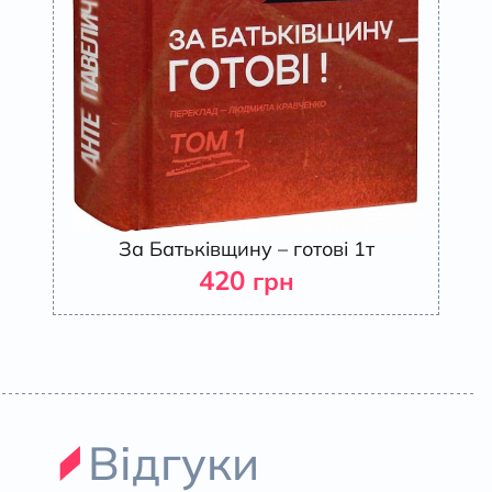
За Батьківщину – готові 1т
420
грн
Відгуки