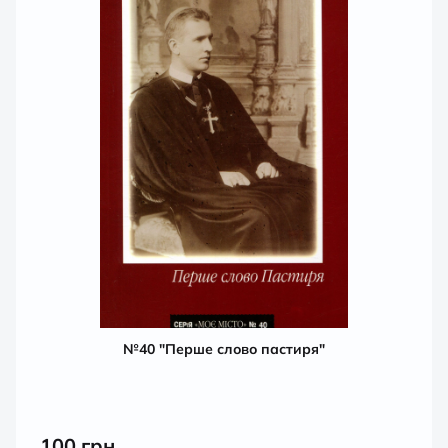
№40 "Перше слово пастиря"
100
грн