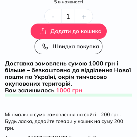
5 в наявності
За
-
+
Батьківщину
Додати до кошика
-
Швидка покупка
готові
Доставка замовлень сумою 1000 грн і
більше – безкоштовна до відділення Нової
2т
пошти по Україні, окрім тимчасово
окупованих територій.
кількість
Вам залишилось
1000 грн
Мінімальна сума замовлення на сайті – 200 грн.
Будь ласка, додайте товари у кошик на суму 200
грн.