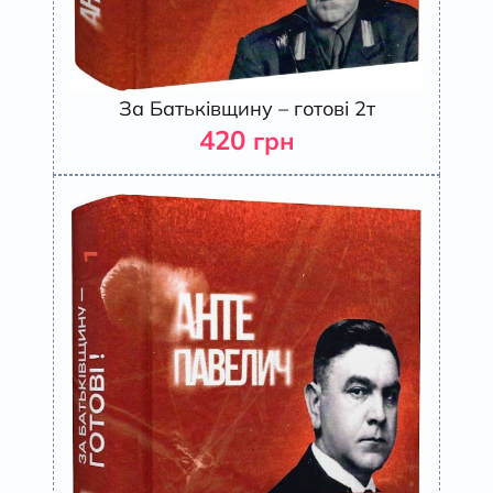
За Батьківщину – готові 2т
420
грн