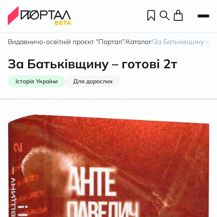
Видавничо-освітній проєкт “Портал”
Каталог
За Батьківщину – го
/
/
За Батьківщину – готові 2т
Історія України
Для дорослих
Н
П
н