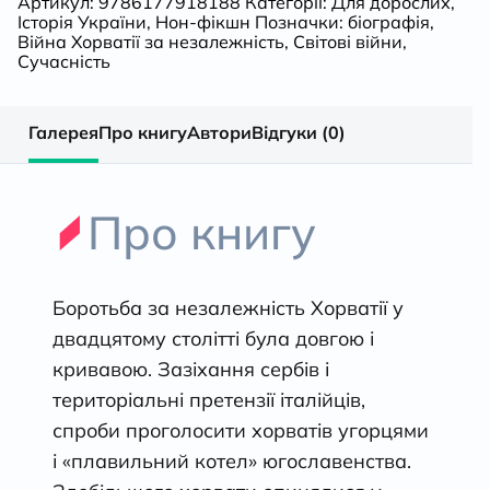
Артикул:
9786177918188
Категорії:
Для дорослих
,
Історія України
,
Нон-фікшн
Позначки:
біографія
,
Війна Хорватії за незалежність
,
Світові війни
,
Сучасність
Галерея
Про книгу
Автори
Відгуки (0)
Про книгу
Боротьба за незалежність Хорватії у
двадцятому столітті була довгою і
кривавою. Зазіхання сербів і
територіальні претензії італійців,
спроби проголосити хорватів угорцями
і «плавильний котел» югославенства.