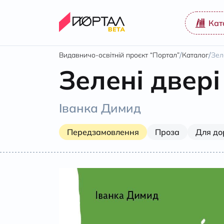
Кат
/
/
Видавничо-освітній проєкт “Портал”
Каталог
Зел
Зелені двері
Іванка Димид
Передзамовлення
Проза
Для до