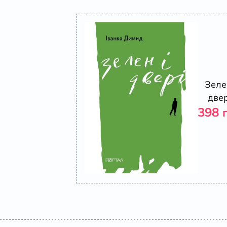
Зеле
двер
398