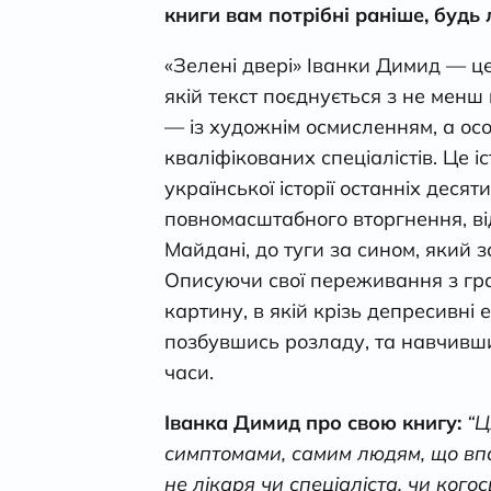
книги вам потрібні раніше, будь 
«Зелені двері» Іванки Димид — ц
якій текст поєднується з не менш
— із художнім осмисленням, а ос
кваліфікованих спеціалістів. Це і
української історії останніх десяти
повномасштабного вторгнення, ві
Майдані, до туги за сином, який з
Описуючи свої переживання з гр
картину, в якій крізь депресивні 
позбувшись розладу, та навчивши
часи.
Іванка Димид про свою книгу:
“Ц
симптомами, самим людям, що впа
не лікаря чи спеціаліста, чи кого