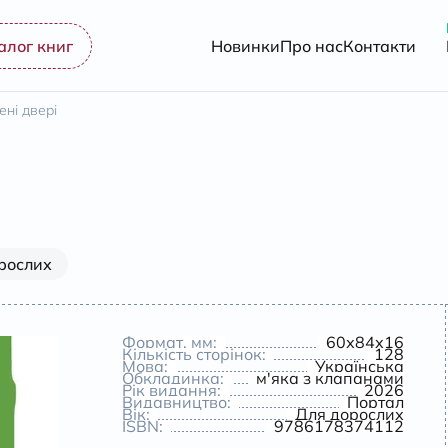
алог книг
Новинки
Про нас
Контакти
ені двері
рослих
Формат, мм:
60х84х16
Кількість сторінок:
128
Мова:
Українська
Обкладинка:
м'яка з клапанами
Рік видання:
2026
Видавництво:
Портал
Вік:
Для дорослих
ISBN:
9786178374112