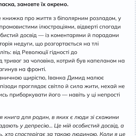
ласка, замовте їх окремо.
е книжка про життя з біполярним розладом, у
 промовистими ілюстраціями, відверті спогади
обистий досвід — із коментарями й порадами
сторія недуги, що розгортається на тлі
літь: від Революції гідності до
д тривог за чоловіка, котрий був капеланом на
агинув на фронті.
аничною щирістю, Іванка Димид малює
епізоди проглядає світло й сила жити, нехай не
сь приборкувати його — навіть у ці непрості
я книга для родин, в яких є люди зі схожими
дають у депресію… Це мій особистий досвід, а
сь, хто спостерігає за такою людиною. Коли я це