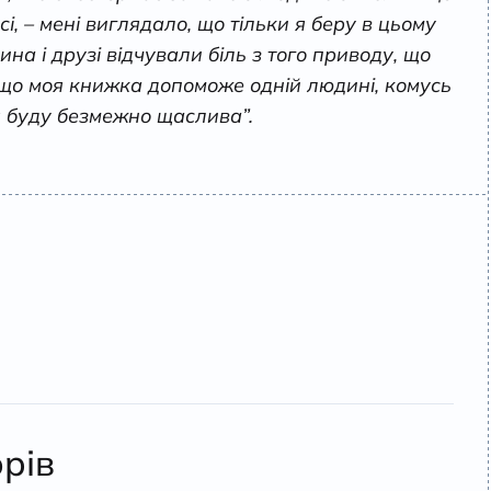
і, – мені виглядало, що тільки я беру в цьому
на і друзі відчували біль з того приводу, що
кщо моя книжка допоможе одній людині, комусь
 я буду безмежно щаслива”.
орів