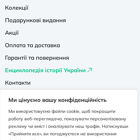
Колекції
Подарункові видання
Акції
Оплата та доставка
Гарантії та повернення
Енциклопедія історії України
Контакти
Про нас
Ми цінуємо вашу конфіденційність
Видавництва на Порталі
Ми використовуємо файли cookie, щоб покращити
роботу веб-переглядача, показувати персоналізовану
Політика конфіденційності
рекламу чи вміст і аналізувати наш трафік. Натиснувши
Публічна оферта
«Прийняти все», ви погоджуєтеся на використання