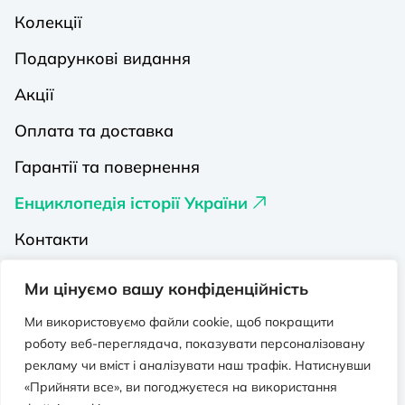
Колекції
Подарункові видання
Акції
Оплата та доставка
Гарантії та повернення
Енциклопедія історії України
Контакти
Про нас
Ми цінуємо вашу конфіденційність
Видавництва на Порталі
Ми використовуємо файли cookie, щоб покращити
роботу веб-переглядача, показувати персоналізовану
Політика конфіденційності
рекламу чи вміст і аналізувати наш трафік. Натиснувши
Публічна оферта
«Прийняти все», ви погоджуєтеся на використання