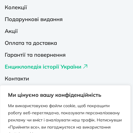
Колекції
Подарункові видання
Акції
Оплата та доставка
Гарантії та повернення
Енциклопедія історії України
Контакти
Про нас
Ми цінуємо вашу конфіденційність
Видавництва на Порталі
Ми використовуємо файли cookie, щоб покращити
роботу веб-переглядача, показувати персоналізовану
Політика конфіденційності
рекламу чи вміст і аналізувати наш трафік. Натиснувши
Публічна оферта
«Прийняти все», ви погоджуєтеся на використання