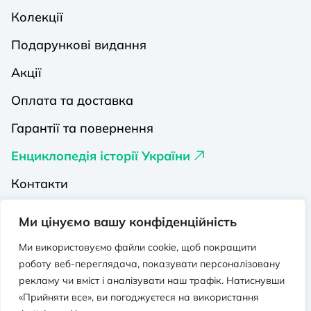
Колекції
Подарункові видання
Акції
Оплата та доставка
Гарантії та повернення
Енциклопедія історії України
Контакти
Про нас
Ми цінуємо вашу конфіденційність
Видавництва на Порталі
Ми використовуємо файли cookie, щоб покращити
роботу веб-переглядача, показувати персоналізовану
Політика конфіденційності
рекламу чи вміст і аналізувати наш трафік. Натиснувши
Публічна оферта
«Прийняти все», ви погоджуєтеся на використання