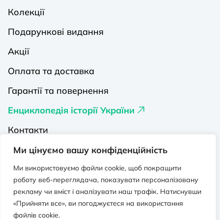
Колекції
Подарункові видання
Акції
Оплата та доставка
Гарантії та повернення
Енциклопедія історії України
Контакти
Про нас
Ми цінуємо вашу конфіденційність
Видавництва на Порталі
Ми використовуємо файли cookie, щоб покращити
роботу веб-переглядача, показувати персоналізовану
Політика конфіденційності
рекламу чи вміст і аналізувати наш трафік. Натиснувши
«Прийняти все», ви погоджуєтеся на використання
Публічна оферта
файлів cookie.