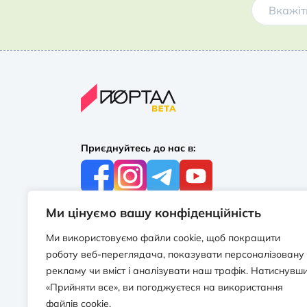
Приєднуйтесь до нас в:
Ми цінуємо вашу конфіденційність
З усіх питань:
+38 097 244 16 56
Ми використовуємо файли cookie, щоб покращити
info@portalbooks.com.ua
роботу веб-переглядача, показувати персоналізовану
Працюємо в будні з 10:00 до 18:00
рекламу чи вміст і аналізувати наш трафік. Натиснувш
«Прийняти все», ви погоджуєтеся на використання
З приводу співпраці:
файлів cookie.
info@portalbooks.com.ua