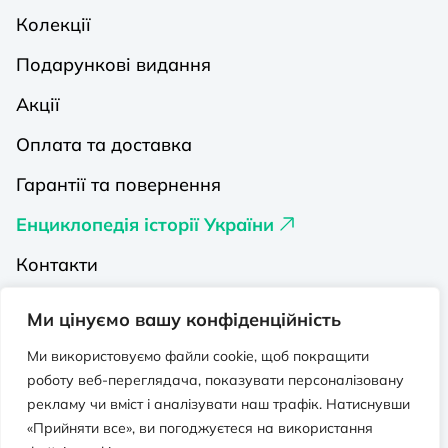
Колекції
Подарункові видання
Акції
Оплата та доставка
Гарантії та повернення
Енциклопедія історії України
Контакти
Про нас
Ми цінуємо вашу конфіденційність
Видавництва на Порталі
Ми використовуємо файли cookie, щоб покращити
роботу веб-переглядача, показувати персоналізовану
Політика конфіденційності
рекламу чи вміст і аналізувати наш трафік. Натиснувши
Публічна оферта
«Прийняти все», ви погоджуєтеся на використання