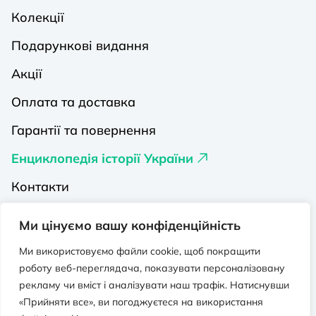
Колекції
Подарункові видання
Акції
Оплата та доставка
Гарантії та повернення
Енциклопедія історії України
Контакти
Про нас
Ми цінуємо вашу конфіденційність
Видавництва на Порталі
Ми використовуємо файли cookie, щоб покращити
роботу веб-переглядача, показувати персоналізовану
Політика конфіденційності
рекламу чи вміст і аналізувати наш трафік. Натиснувши
Публічна оферта
«Прийняти все», ви погоджуєтеся на використання