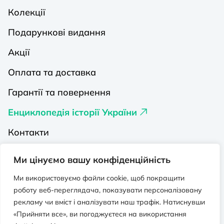
Колекції
Подарункові видання
Акції
Оплата та доставка
Гарантії та повернення
Енциклопедія історії України
Контакти
Про нас
Ми цінуємо вашу конфіденційність
Видавництва на Порталі
Ми використовуємо файли cookie, щоб покращити
роботу веб-переглядача, показувати персоналізовану
Політика конфіденційності
рекламу чи вміст і аналізувати наш трафік. Натиснувши
Публічна оферта
«Прийняти все», ви погоджуєтеся на використання