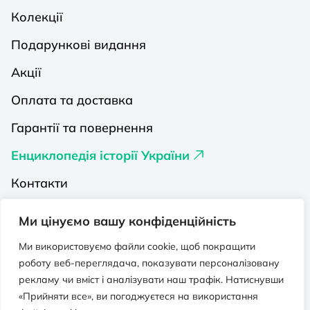
Колекції
Подарункові видання
Акції
Оплата та доставка
Гарантії та повернення
Енциклопедія історії України
Контакти
Про нас
Ми цінуємо вашу конфіденційність
Видавництва на Порталі
Ми використовуємо файли cookie, щоб покращити
роботу веб-переглядача, показувати персоналізовану
Політика конфіденційності
рекламу чи вміст і аналізувати наш трафік. Натиснувши
Публічна оферта
«Прийняти все», ви погоджуєтеся на використання