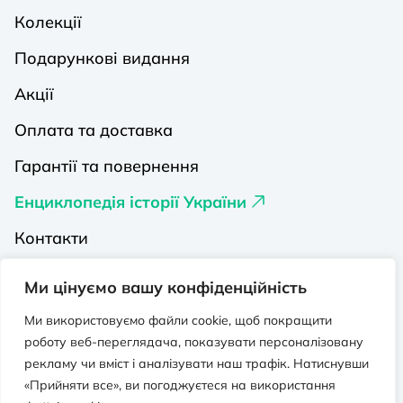
Колекції
Подарункові видання
Акції
Оплата та доставка
Гарантії та повернення
Енциклопедія історії України
Контакти
Про нас
Ми цінуємо вашу конфіденційність
Видавництва на Порталі
Ми використовуємо файли cookie, щоб покращити
роботу веб-переглядача, показувати персоналізовану
Політика конфіденційності
рекламу чи вміст і аналізувати наш трафік. Натиснувши
Публічна оферта
«Прийняти все», ви погоджуєтеся на використання